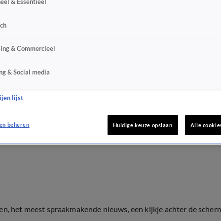
eel & Essentieel
sch
sing & Commercieel
ng & Social media
jen lijst
en beheren
Huidige keuze opslaan
Alle cookie
ten, het meest spraakmakende nieuws, een kijkje achter de scher