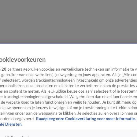
lgangen
Interviews
Uitzending bijwonen
Podcast
Shop
Veelgesteld
ookievoorkeuren
e
28
partners gebruiken cookies en vergelijkbare technieken om informatie te
s gebruiker van onze website(s), jouw gedrag en jouw apparaten. Als je „Alle co
” selecteert, worden trackingtechnologieën ingeschakeld om onze advertenties
ijwonen
personaliseren, onze producten en diensten te verbeteren en om de prestaties 
s en content te meten. Als je „Huidige keuze opslaan” selecteert of je toestemm
e trackingtechnologieën uitgeschakeld. We gebruiken dan enkel functionele en
de website goed te laten functioneren en veilig te houden. Je kunt dit menu op
ieuw openen om je keuzes te wijzigen of om je toestemming in te trekken door
ellingen onder aan de webpagina te klikken. Je selecties zullen overal binnen o
orden doorgevoerd.
Raadpleeg onze Cookieverklaring voor meer informatie.
ale Diensten.