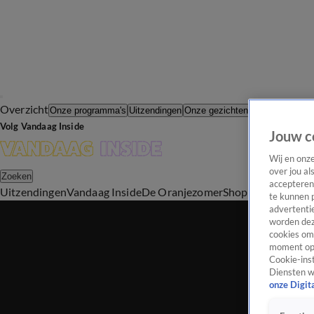
Overzicht
In de Wande
Onze programma's
Uitzendingen
Onze gezichten
Volg Vandaag Inside
Jouw c
Wij en onz
over jou al
Zoeken
accepteren
Uitzendingen
Vandaag Inside
De Oranjezomer
Shop
Uitzending b
te kunnen 
advertentie
worden dez
cookies om 
moment opn
Cookie-inst
Diensten w
onze Digit