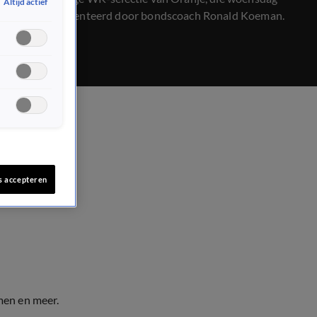
Altijd actief
werd gepresenteerd door bondscoach Ronald Koeman.
s accepteren
men en meer.