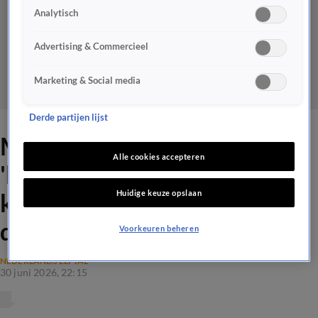
Analytisch
Advertising & Commercieel
Marketing & Social media
Derde partijen lijst
Merel Ek na vraag over
Alle cookies accepteren
'knappe' Oranje-speler: 'Je
Huidige keuze opslaan
kan ook niks zeggen achter
de schermen!'
Voorkeuren beheren
NEDERLANDS ELFTAL
30 juni 2026, 22:15