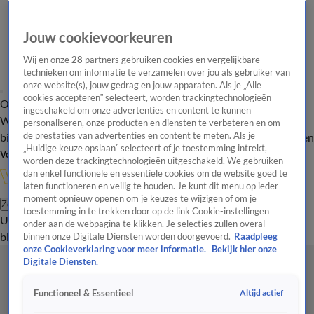
Jouw cookievoorkeuren
Wij en onze
28
partners gebruiken cookies en vergelijkbare
technieken om informatie te verzamelen over jou als gebruiker van
onze website(s), jouw gedrag en jouw apparaten. Als je „Alle
cookies accepteren” selecteert, worden trackingtechnologieën
Overzicht
In de
Onze programma's
Uitzendingen
Onze gezichten
ingeschakeld om onze advertenties en content te kunnen
Wandelgangen
Interviews
Uitzending
personaliseren, onze producten en diensten te verbeteren en om
bijwonen
de prestaties van advertenties en content te meten. Als je
Podcast
Shop
Veelgestelde vragen
Kijkersvraag insturen
„Huidige keuze opslaan” selecteert of je toestemming intrekt,
Volg Vandaag Inside
worden deze trackingtechnologieën uitgeschakeld. We gebruiken
dan enkel functionele en essentiële cookies om de website goed te
laten functioneren en veilig te houden. Je kunt dit menu op ieder
moment opnieuw openen om je keuzes te wijzigen of om je
Zoeken
toestemming in te trekken door op de link Cookie-instellingen
Uitzendingen
Vandaag Inside
De Oranjezomer
Shop
Uitzending
onder aan de webpagina te klikken. Je selecties zullen overal
bijwonen
binnen onze Digitale Diensten worden doorgevoerd.
Raadpleeg
onze Cookieverklaring voor meer informatie.
Bekijk hier onze
Digitale Diensten.
Altijd actief
Functioneel & Essentieel