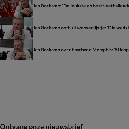
Jan Boskamp: 'De leukste en best voetballend
Jan Boskamp onthult wensenlijstje: 'Die wedstr
Jan Boskamp over haarband Memphis: 'Al loopt 'ie
Ontvang onze nieuwsbrief