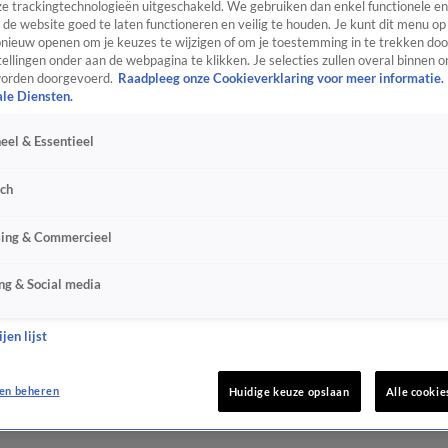
e trackingtechnologieën uitgeschakeld. We gebruiken dan enkel functionele en
de website goed te laten functioneren en veilig te houden. Je kunt dit menu op
ieuw openen om je keuzes te wijzigen of om je toestemming in te trekken door
ellingen onder aan de webpagina te klikken. Je selecties zullen overal binnen o
orden doorgevoerd.
Raadpleeg onze Cookieverklaring voor meer informatie.
ale Diensten.
eel & Essentieel
sch
sing & Commercieel
ng & Social media
jen lijst
en beheren
Huidige keuze opslaan
Alle cookie