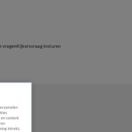
e vragen
Kijkersvraag insturen
 verzamelen
okies
 en content
van
ing intrekt,