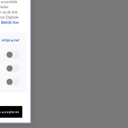
 essentiële
 ieder
 op de link
nze Digitale
Bekijk hier
Altijd actief
s accepteren