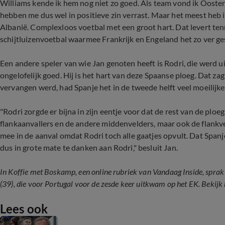
Williams kende ik hem nog niet zo goed. Als team vond ik Oosten
hebben me dus wel in positieve zin verrast. Maar het meest heb i
Albanië. Complexloos voetbal met een groot hart. Dat levert ten
schijtluizenvoetbal waarmee Frankrijk en Engeland het zo ver g
Een andere speler van wie Jan genoten heeft is Rodri, die werd u
ongelofelijk goed. Hij is het hart van deze Spaanse ploeg. Dat zag 
vervangen werd, had Spanje het in de tweede helft veel moeilijk
"Rodri zorgde er bijna in zijn eentje voor dat de rest van de ploe
flankaanvallers en de andere middenvelders, maar ook de flankv
mee in de aanval omdat Rodri toch alle gaatjes opvult. Dat Span
dus in grote mate te danken aan Rodri," besluit Jan.
In Koffie met Boskamp, een online rubriek van Vandaag Inside, spra
(39), die voor Portugal voor de zesde keer uitkwam op het EK. Bekijk
Lees ook