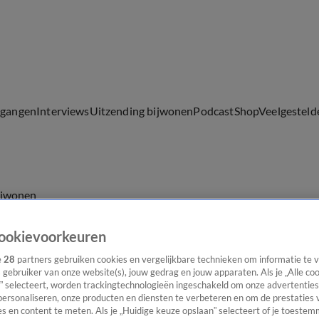
lgangen
Interviews
Uitzending bijwonen
Podcast
Shop
Veelgesteld
ijwonen
ookievoorkeuren
e
28
partners gebruiken cookies en vergelijkbare technieken om informatie te
s gebruiker van onze website(s), jouw gedrag en jouw apparaten. Als je „Alle co
” selecteert, worden trackingtechnologieën ingeschakeld om onze advertenties
personaliseren, onze producten en diensten te verbeteren en om de prestaties 
s en content te meten. Als je „Huidige keuze opslaan” selecteert of je toestemm