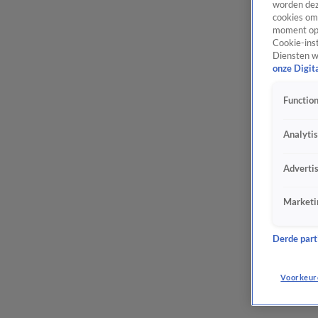
worden dez
cookies om 
moment opn
Cookie-inst
Diensten w
onze Digit
Function
Analyti
Adverti
Marketi
Derde parti
Voorkeur