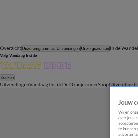
Overzicht
In de Wande
Onze programma's
Uitzendingen
Onze gezichten
Volg Vandaag Inside
Zoeken
Uitzendingen
Vandaag Inside
De Oranjezomer
Shop
Uitzending b
Jouw c
Wij en onz
over jou al
accepteren
te kunnen 
advertentie