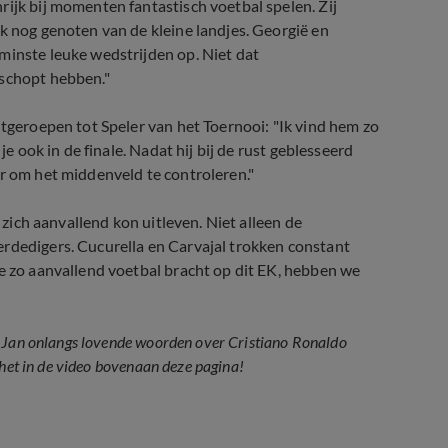
rijk bij momenten fantastisch voetbal spelen. Zij
k nog genoten van de kleine landjes. Georgië en
minste leuke wedstrijden op. Niet dat
eschopt hebben."
itgeroepen tot Speler van het Toernooi: "Ik vind hem zo
je ook in de finale. Nadat hij bij de rust geblesseerd
er om het middenveld te controleren."
g zich aanvallend kon uitleven. Niet alleen de
erdedigers. Cucurella en Carvajal trokken constant
je zo aanvallend voetbal bracht op dit EK, hebben we
k Jan onlangs lovende woorden over Cristiano Ronaldo
 het in de video bovenaan deze pagina!