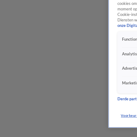
cookies om 
moment opn
Cookie-inst
Diensten w
onze Digit
Function
Analyti
Adverti
Marketi
Derde parti
Voorkeur