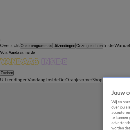
Overzicht
In de Wande
Onze programma's
Uitzendingen
Onze gezichten
Volg Vandaag Inside
Zoeken
Uitzendingen
Vandaag Inside
De Oranjezomer
Shop
Uitzending b
Jouw c
Wij en onz
over jou al
accepteren
te kunnen 
advertentie
worden dez