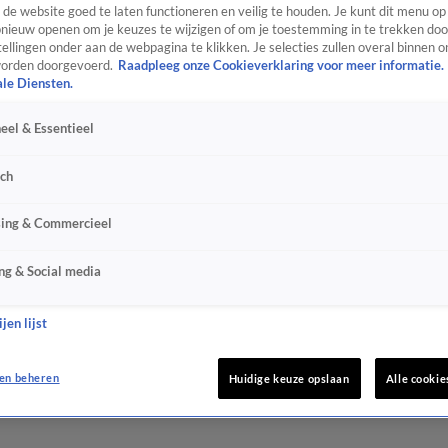
de website goed te laten functioneren en veilig te houden. Je kunt dit menu op
ieuw openen om je keuzes te wijzigen of om je toestemming in te trekken door
ellingen onder aan de webpagina te klikken. Je selecties zullen overal binnen o
orden doorgevoerd.
Raadpleeg onze Cookieverklaring voor meer informatie.
ale Diensten.
eel & Essentieel
sch
sing & Commercieel
ng & Social media
jen lijst
en beheren
Huidige keuze opslaan
Alle cookie