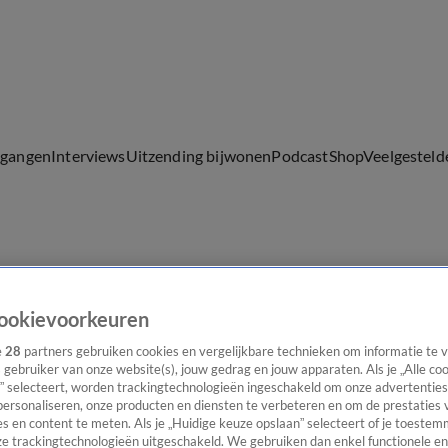
lgangen
Interviews
Uitzending bijwonen
Podcast
Shop
Veelgesteld
ijwonen
ookievoorkeuren
e
28
partners gebruiken cookies en vergelijkbare technieken om informatie te
s gebruiker van onze website(s), jouw gedrag en jouw apparaten. Als je „Alle co
” selecteert, worden trackingtechnologieën ingeschakeld om onze advertenties
personaliseren, onze producten en diensten te verbeteren en om de prestaties 
s en content te meten. Als je „Huidige keuze opslaan” selecteert of je toestemm
e trackingtechnologieën uitgeschakeld. We gebruiken dan enkel functionele en