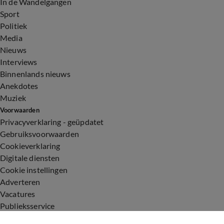
In de Wandelgangen
Sport
Politiek
Media
Nieuws
Interviews
Binnenlands nieuws
Anekdotes
Muziek
Voorwaarden
Privacyverklaring - geüpdatet
Gebruiksvoorwaarden
Cookieverklaring
Digitale diensten
Cookie instellingen
Adverteren
Vacatures
Publieksservice
Toegankelijkheid