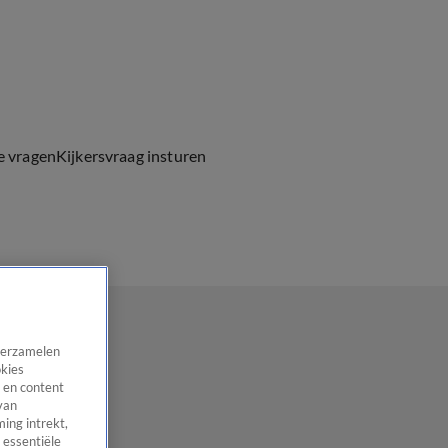
e vragen
Kijkersvraag insturen
 verzamelen
okies
 en content
van
ing intrekt,
 essentiële