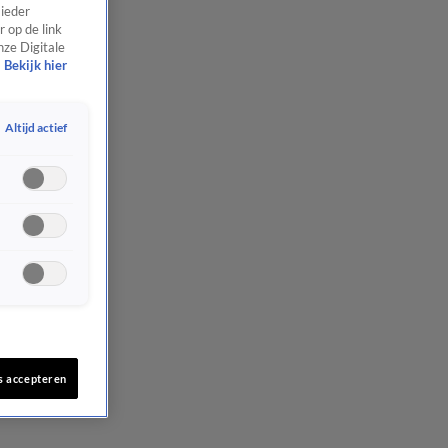
 ieder
 op de link
nze Digitale
Bekijk hier
Altijd actief
s accepteren