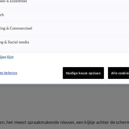
eel & Essentieel
sch
sing & Commercieel
ng & Social media
jen lijst
en beheren
Huidige keuze opslaan
Alle cookie
ten, het meest spraakmakende nieuws, een kijkje achter de scher