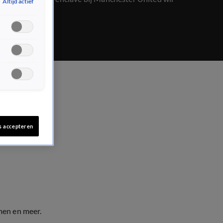
Altijd actief
uitbreiden.
s accepteren
men en meer.