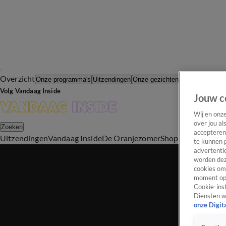
Overzicht
In de Wande
Onze programma's
Uitzendingen
Onze gezichten
Volg Vandaag Inside
Jouw c
Wij en onz
over jou al
Zoeken
accepteren
Uitzendingen
Vandaag Inside
De Oranjezomer
Shop
Uitzending b
te kunnen 
advertentie
worden dez
cookies om 
moment opn
Cookie-inst
Diensten w
onze Digit