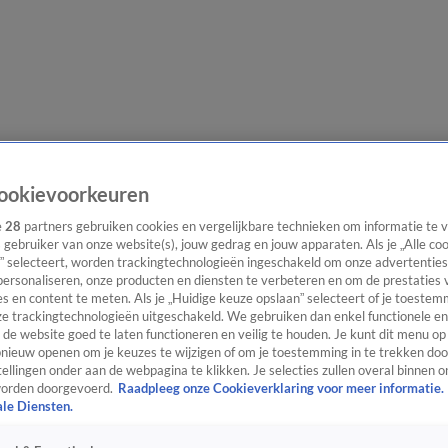
lgangen
Interviews
Uitzending bijwonen
Podcast
Shop
Veelgesteld
ookievoorkeuren
e
28
partners gebruiken cookies en vergelijkbare technieken om informatie te
s gebruiker van onze website(s), jouw gedrag en jouw apparaten. Als je „Alle co
” selecteert, worden trackingtechnologieën ingeschakeld om onze advertenties
ijwonen
personaliseren, onze producten en diensten te verbeteren en om de prestaties 
s en content te meten. Als je „Huidige keuze opslaan” selecteert of je toestemm
e trackingtechnologieën uitgeschakeld. We gebruiken dan enkel functionele en
de website goed te laten functioneren en veilig te houden. Je kunt dit menu op
ieuw openen om je keuzes te wijzigen of om je toestemming in te trekken door
ellingen onder aan de webpagina te klikken. Je selecties zullen overal binnen o
orden doorgevoerd.
Raadpleeg onze Cookieverklaring voor meer informatie.
ale Diensten.