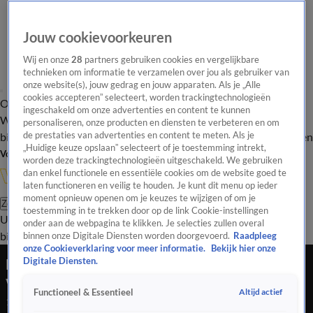
Jouw cookievoorkeuren
Wij en onze
28
partners gebruiken cookies en vergelijkbare
technieken om informatie te verzamelen over jou als gebruiker van
onze website(s), jouw gedrag en jouw apparaten. Als je „Alle
cookies accepteren” selecteert, worden trackingtechnologieën
Overzicht
In de
Onze programma's
Uitzendingen
Onze gezichten
ingeschakeld om onze advertenties en content te kunnen
Wandelgangen
Interviews
Uitzending
personaliseren, onze producten en diensten te verbeteren en om
bijwonen
de prestaties van advertenties en content te meten. Als je
Podcast
Shop
Veelgestelde vragen
Kijkersvraag insturen
„Huidige keuze opslaan” selecteert of je toestemming intrekt,
Volg Vandaag Inside
worden deze trackingtechnologieën uitgeschakeld. We gebruiken
dan enkel functionele en essentiële cookies om de website goed te
laten functioneren en veilig te houden. Je kunt dit menu op ieder
moment opnieuw openen om je keuzes te wijzigen of om je
Zoeken
toestemming in te trekken door op de link Cookie-instellingen
Uitzendingen
Vandaag Inside
De Oranjezomer
Shop
Uitzending
onder aan de webpagina te klikken. Je selecties zullen overal
bijwonen
binnen onze Digitale Diensten worden doorgevoerd.
Raadpleeg
onze Cookieverklaring voor meer informatie.
Bekijk hier onze
Marokkanen in Nederland zien hun team finale
Digitale Diensten.
verliezen
Altijd actief
Functioneel & Essentieel
18 jan 2026, 23:08