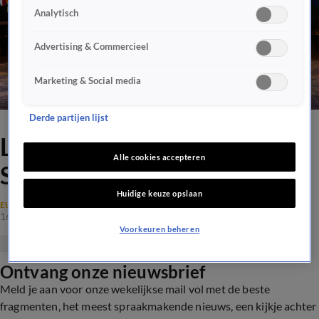
Analytisch
Advertising & Commercieel
Marketing & Social media
Derde partijen lijst
Lazio - Galatasaray - Group
Alle cookies accepteren
Stage - Round 6
Huidige keuze opslaan
EUROPA LEAGUE
16 sep 2021, 17:14
Voorkeuren beheren
Ontvang onze nieuwsbrief
Meld je aan voor onze wekelijkse mail vol met de beste
fragmenten, het meest spraakmakende nieuws, een kijkje achter