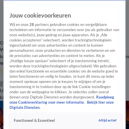
Jouw cookievoorkeuren
Wij en onze
28
partners gebruiken cookies en vergelijkbare
technieken om informatie te verzamelen over jou als gebruiker van
onze website(s), jouw gedrag en jouw apparaten. Als je „Alle
cookies accepteren” selecteert, worden trackingtechnologieën
Overzicht
In de
Onze programma's
Uitzendingen
Onze gezichten
ingeschakeld om onze advertenties en content te kunnen
Wandelgangen
Interviews
Uitzending
personaliseren, onze producten en diensten te verbeteren en om
bijwonen
de prestaties van advertenties en content te meten. Als je
Podcast
Shop
Veelgestelde vragen
Kijkersvraag insturen
„Huidige keuze opslaan” selecteert of je toestemming intrekt,
Volg Vandaag Inside
worden deze trackingtechnologieën uitgeschakeld. We gebruiken
dan enkel functionele en essentiële cookies om de website goed te
laten functioneren en veilig te houden. Je kunt dit menu op ieder
moment opnieuw openen om je keuzes te wijzigen of om je
Zoeken
toestemming in te trekken door op de link Cookie-instellingen
Uitzendingen
Vandaag Inside
De Oranjezomer
Shop
Uitzending
onder aan de webpagina te klikken. Je selecties zullen overal
bijwonen
binnen onze Digitale Diensten worden doorgevoerd.
Raadpleeg
onze Cookieverklaring voor meer informatie.
Bekijk hier onze
Digitale Diensten.
Altijd actief
Functioneel & Essentieel