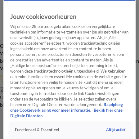
Jouw cookievoorkeuren
Wij en onze
28
partners gebruiken cookies en vergelijkbare
technieken om informatie te verzamelen over jou als gebruiker van
onze website(s), jouw gedrag en jouw apparaten. Als je „Alle
cookies accepteren” selecteert, worden trackingtechnologieën
Overzicht
In de
Onze programma's
Uitzendingen
Onze gezichten
ingeschakeld om onze advertenties en content te kunnen
Wandelgangen
Interviews
Uitzending
personaliseren, onze producten en diensten te verbeteren en om
bijwonen
de prestaties van advertenties en content te meten. Als je
Podcast
Shop
Veelgestelde vragen
Kijkersvraag insturen
„Huidige keuze opslaan” selecteert of je toestemming intrekt,
Volg Vandaag Inside
worden deze trackingtechnologieën uitgeschakeld. We gebruiken
dan enkel functionele en essentiële cookies om de website goed te
laten functioneren en veilig te houden. Je kunt dit menu op ieder
moment opnieuw openen om je keuzes te wijzigen of om je
Zoeken
toestemming in te trekken door op de link Cookie-instellingen
Uitzendingen
Vandaag Inside
De Oranjezomer
Shop
Uitzending
onder aan de webpagina te klikken. Je selecties zullen overal
bijwonen
binnen onze Digitale Diensten worden doorgevoerd.
Raadpleeg
onze Cookieverklaring voor meer informatie.
Bekijk hier onze
Digitale Diensten.
Altijd actief
Functioneel & Essentieel