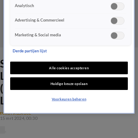
Analytisch
Advertising & Commercieel
Marketing & Social media
Derde partijen lijst
SAMENVATTING: Bayer
Alle cookies accepteren
Leverkusen - Qarabag FK
Huidige keuze opslaan
(achtste finale Europa
League)
Voorkeuren beheren
EUROPA LEAGUE
15 mrt 2024, 00:30