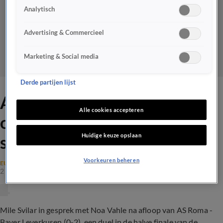
Analytisch
Advertising & Commercieel
Marketing & Social media
Derde partijen lijst
AS Roma-doelman Svilar
Alle cookies accepteren
over blunder Karsdorp: 'Hij
Huidige keuze opslaan
speelde niet slecht'
Voorkeuren beheren
EUROPA LEAGUE
2 mei 2024, 23:42
Mile Svilar in gesprek met Noa Vahle na afloop van AS Roma -
Bayer Leverkusen (0-2), een duel in de halve finale van de