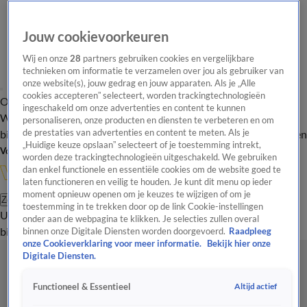
Jouw cookievoorkeuren
Wij en onze
28
partners gebruiken cookies en vergelijkbare
technieken om informatie te verzamelen over jou als gebruiker van
onze website(s), jouw gedrag en jouw apparaten. Als je „Alle
cookies accepteren” selecteert, worden trackingtechnologieën
Overzicht
In de
Onze programma's
Uitzendingen
Onze gezichten
ingeschakeld om onze advertenties en content te kunnen
Wandelgangen
Interviews
Uitzending
personaliseren, onze producten en diensten te verbeteren en om
bijwonen
de prestaties van advertenties en content te meten. Als je
Podcast
Shop
Veelgestelde vragen
Kijkersvraag insturen
„Huidige keuze opslaan” selecteert of je toestemming intrekt,
Volg Vandaag Inside
worden deze trackingtechnologieën uitgeschakeld. We gebruiken
dan enkel functionele en essentiële cookies om de website goed te
laten functioneren en veilig te houden. Je kunt dit menu op ieder
moment opnieuw openen om je keuzes te wijzigen of om je
Zoeken
toestemming in te trekken door op de link Cookie-instellingen
Uitzendingen
Vandaag Inside
De Oranjezomer
Shop
Uitzending
onder aan de webpagina te klikken. Je selecties zullen overal
bijwonen
binnen onze Digitale Diensten worden doorgevoerd.
Raadpleeg
onze Cookieverklaring voor meer informatie.
Bekijk hier onze
Digitale Diensten.
Altijd actief
Functioneel & Essentieel