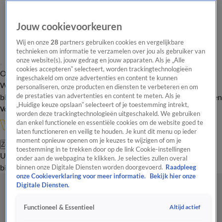
Jouw cookievoorkeuren
Wij en onze
28
partners gebruiken cookies en vergelijkbare
technieken om informatie te verzamelen over jou als gebruiker van
onze website(s), jouw gedrag en jouw apparaten. Als je „Alle
cookies accepteren” selecteert, worden trackingtechnologieën
Overzicht
In de
Onze programma's
Uitzendingen
Onze gezichten
ingeschakeld om onze advertenties en content te kunnen
Wandelgangen
Interviews
Uitzending
personaliseren, onze producten en diensten te verbeteren en om
bijwonen
de prestaties van advertenties en content te meten. Als je
Podcast
Shop
Veelgestelde vragen
Kijkersvraag insturen
„Huidige keuze opslaan” selecteert of je toestemming intrekt,
Volg Vandaag Inside
worden deze trackingtechnologieën uitgeschakeld. We gebruiken
dan enkel functionele en essentiële cookies om de website goed te
laten functioneren en veilig te houden. Je kunt dit menu op ieder
moment opnieuw openen om je keuzes te wijzigen of om je
Zoeken
toestemming in te trekken door op de link Cookie-instellingen
Uitzendingen
Vandaag Inside
De Oranjezomer
Shop
Uitzending
onder aan de webpagina te klikken. Je selecties zullen overal
bijwonen
binnen onze Digitale Diensten worden doorgevoerd.
Raadpleeg
onze Cookieverklaring voor meer informatie.
Bekijk hier onze
Digitale Diensten.
Altijd actief
Functioneel & Essentieel