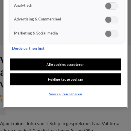
Analytisch
Advertising & Commercieel
Marketing & Social media
Derde partijen lijst
Van 't Schip na dramatische
Alle cookies accepteren
avond bij Aston Villa: 'Heel
Huidige keuze opslaan
veel dingen zaten tegen'
Voorkeuren beheren
CONFERENCE LEAGUE
14 mrt 2024, 23:59
Ajax-trainer John van 't Schip in gesprek met Noa Vahle na
afloop van de 4-0 nederlaag tegen Aston Villa.