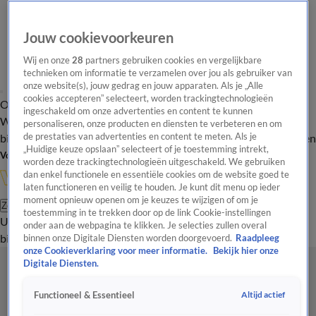
Jouw cookievoorkeuren
Wij en onze
28
partners gebruiken cookies en vergelijkbare
technieken om informatie te verzamelen over jou als gebruiker van
onze website(s), jouw gedrag en jouw apparaten. Als je „Alle
cookies accepteren” selecteert, worden trackingtechnologieën
Overzicht
In de
Onze programma's
Uitzendingen
Onze gezichten
ingeschakeld om onze advertenties en content te kunnen
Wandelgangen
Interviews
Uitzending
personaliseren, onze producten en diensten te verbeteren en om
bijwonen
de prestaties van advertenties en content te meten. Als je
Podcast
Shop
Veelgestelde vragen
Kijkersvraag insturen
„Huidige keuze opslaan” selecteert of je toestemming intrekt,
Volg Vandaag Inside
worden deze trackingtechnologieën uitgeschakeld. We gebruiken
dan enkel functionele en essentiële cookies om de website goed te
laten functioneren en veilig te houden. Je kunt dit menu op ieder
moment opnieuw openen om je keuzes te wijzigen of om je
Zoeken
toestemming in te trekken door op de link Cookie-instellingen
Uitzendingen
Vandaag Inside
De Oranjezomer
Shop
Uitzending
onder aan de webpagina te klikken. Je selecties zullen overal
bijwonen
binnen onze Digitale Diensten worden doorgevoerd.
Raadpleeg
onze Cookieverklaring voor meer informatie.
Bekijk hier onze
Digitale Diensten.
Altijd actief
Functioneel & Essentieel