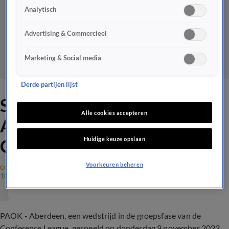
Analytisch
Advertising & Commercieel
Marketing & Social media
Derde partijen lijst
SAMENVATTING: PAOK -
Alle cookies accepteren
Aberdeen (Groepsfase
Huidige keuze opslaan
Conference League)
Voorkeuren beheren
CONFERENCE LEAGUE
10 nov 2023, 00:33
PAOK - Aberdeen, een wedstrijd in de groepsfase van de
Conference League, gespeeld op donderdag 9 november 2023.