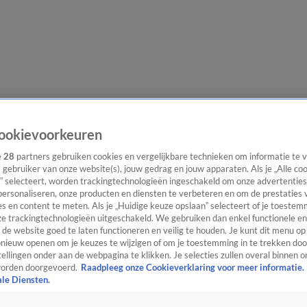
lgangen
Interviews
Uitzending bijwonen
Podcast
Shop
Veelgesteld
ookievoorkeuren
e
28
partners gebruiken cookies en vergelijkbare technieken om informatie te
s gebruiker van onze website(s), jouw gedrag en jouw apparaten. Als je „Alle co
” selecteert, worden trackingtechnologieën ingeschakeld om onze advertenties
ijwonen
personaliseren, onze producten en diensten te verbeteren en om de prestaties 
s en content te meten. Als je „Huidige keuze opslaan” selecteert of je toestemm
e trackingtechnologieën uitgeschakeld. We gebruiken dan enkel functionele en
de website goed te laten functioneren en veilig te houden. Je kunt dit menu op
ieuw openen om je keuzes te wijzigen of om je toestemming in te trekken door
ellingen onder aan de webpagina te klikken. Je selecties zullen overal binnen o
orden doorgevoerd.
Raadpleeg onze Cookieverklaring voor meer informatie.
ale Diensten.