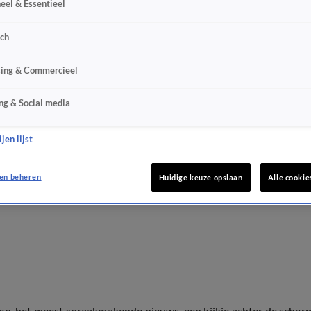
eel & Essentieel
sch
sing & Commercieel
ng & Social media
jen lijst
en beheren
Huidige keuze opslaan
Alle cookie
ten, het meest spraakmakende nieuws, een kijkje achter de scher