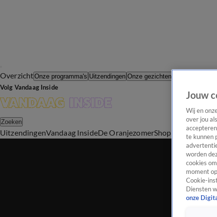
Overzicht
In de Wande
Onze programma's
Uitzendingen
Onze gezichten
Volg Vandaag Inside
Jouw c
Wij en onz
over jou al
Zoeken
accepteren
Uitzendingen
Vandaag Inside
De Oranjezomer
Shop
Uitzending b
te kunnen 
advertentie
worden dez
cookies om 
moment opn
Cookie-inst
Diensten w
onze Digit