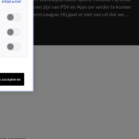
Altijd actief
in wat de kansen zijn van PSV en Ajax om verder te komen
in de Champions League. Hij gaat er niet van uit dat we
Ajax na vanavond nog zullen zien in de Champions League.
s accepteren
men en meer.