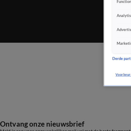
Function
Analyti
Adverti
Marketi
Derde parti
Voorkeur
Ontvang onze nieuwsbrief
Meld je aan voor onze wekelijkse mail vol met de beste fragmen