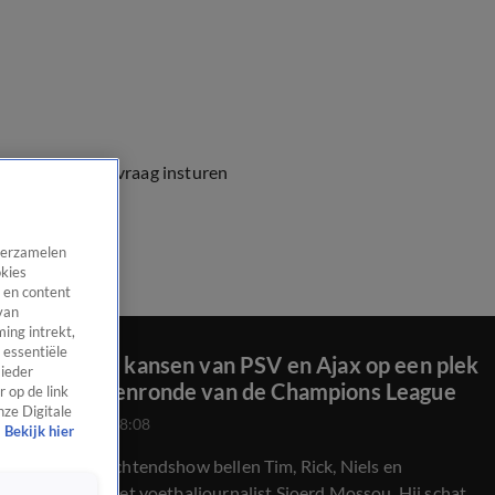
e vragen
Kijkersvraag insturen
 verzamelen
okies
 en content
van
ing intrekt,
 essentiële
Dit zijn de kansen van PSV en Ajax op een plek
 ieder
in de tussenronde van de Champions League
 op de link
nze Digitale
28 jan 2026, 08:08
Bekijk hier
In De 538 Ochtendshow bellen Tim, Rick, Niels en
Florentien met voetbaljournalist Sjoerd Mossou. Hij schat