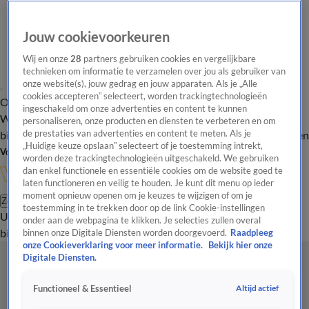
Jouw cookievoorkeuren
Wij en onze
28
partners gebruiken cookies en vergelijkbare
technieken om informatie te verzamelen over jou als gebruiker van
onze website(s), jouw gedrag en jouw apparaten. Als je „Alle
cookies accepteren” selecteert, worden trackingtechnologieën
Overzicht
In de
Onze programma's
Uitzendingen
Onze gezichten
ingeschakeld om onze advertenties en content te kunnen
Wandelgangen
Interviews
Uitzending
personaliseren, onze producten en diensten te verbeteren en om
bijwonen
de prestaties van advertenties en content te meten. Als je
Podcast
Shop
Veelgestelde vragen
Kijkersvraag insturen
„Huidige keuze opslaan” selecteert of je toestemming intrekt,
Volg Vandaag Inside
worden deze trackingtechnologieën uitgeschakeld. We gebruiken
dan enkel functionele en essentiële cookies om de website goed te
laten functioneren en veilig te houden. Je kunt dit menu op ieder
moment opnieuw openen om je keuzes te wijzigen of om je
Zoeken
toestemming in te trekken door op de link Cookie-instellingen
Uitzendingen
Vandaag Inside
De Oranjezomer
Shop
Uitzending
onder aan de webpagina te klikken. Je selecties zullen overal
bijwonen
binnen onze Digitale Diensten worden doorgevoerd.
Raadpleeg
onze Cookieverklaring voor meer informatie.
Bekijk hier onze
Digitale Diensten.
Altijd actief
Functioneel & Essentieel