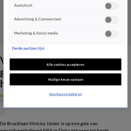
Analytisch
Advertising & Commercieel
Marketing & Social media
Derde partijen lijst
Vinícius Júnior op FIFA-gala
Alle cookies accepteren
gekozen tot voetballer van
Huidige keuze opslaan
het jaar
Voorkeuren beheren
BUITENLANDS VOETBAL
17 dec 2024, 19:09
De Braziliaan Vinícius Júnior is op een gala van
wereldvoetbalbond FIFA in Doha gekozen tot beste