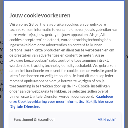
Jouw cookievoorkeuren
Wij en onze
28
partners gebruiken cookies en vergelijkbare
technieken om informatie te verzamelen over jou als gebruiker van
onze website(s), jouw gedrag en jouw apparaten. Als je „Alle
cookies accepteren” selecteert, worden trackingtechnologieën
Overzicht
In de
Onze programma's
Uitzendingen
Onze gezichten
ingeschakeld om onze advertenties en content te kunnen
Wandelgangen
Interviews
Uitzending
personaliseren, onze producten en diensten te verbeteren en om
bijwonen
de prestaties van advertenties en content te meten. Als je
Podcast
Shop
Veelgestelde vragen
Kijkersvraag insturen
„Huidige keuze opslaan” selecteert of je toestemming intrekt,
Volg Vandaag Inside
worden deze trackingtechnologieën uitgeschakeld. We gebruiken
dan enkel functionele en essentiële cookies om de website goed te
laten functioneren en veilig te houden. Je kunt dit menu op ieder
moment opnieuw openen om je keuzes te wijzigen of om je
Zoeken
toestemming in te trekken door op de link Cookie-instellingen
Uitzendingen
Vandaag Inside
De Oranjezomer
Shop
Uitzending
onder aan de webpagina te klikken. Je selecties zullen overal
bijwonen
binnen onze Digitale Diensten worden doorgevoerd.
Raadpleeg
onze Cookieverklaring voor meer informatie.
Bekijk hier onze
Digitale Diensten.
Altijd actief
Functioneel & Essentieel