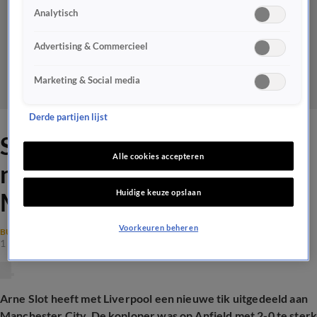
Analytisch
Advertising & Commercieel
Marketing & Social media
Derde partijen lijst
Slot deelt met Liverpool
Alle cookies accepteren
nieuwe tik uit aan
Huidige keuze opslaan
Manchester City
Voorkeuren beheren
BUITENLANDS VOETBAL
1 dec 2024, 19:00
Arne Slot heeft met Liverpool een nieuwe tik uitgedeeld aan
Manchester City. De koploper was op Anfield met 2-0 te ster