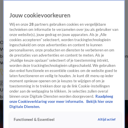
Jouw cookievoorkeuren
Wij en onze
28
partners gebruiken cookies en vergelijkbare
technieken om informatie te verzamelen over jou als gebruiker van
onze website(s), jouw gedrag en jouw apparaten. Als je „Alle
cookies accepteren” selecteert, worden trackingtechnologieën
Overzicht
In de
Onze programma's
Uitzendingen
Onze gezichten
ingeschakeld om onze advertenties en content te kunnen
Wandelgangen
Interviews
Uitzending
personaliseren, onze producten en diensten te verbeteren en om
bijwonen
de prestaties van advertenties en content te meten. Als je
Podcast
Shop
Veelgestelde vragen
Kijkersvraag insturen
„Huidige keuze opslaan” selecteert of je toestemming intrekt,
Volg Vandaag Inside
worden deze trackingtechnologieën uitgeschakeld. We gebruiken
dan enkel functionele en essentiële cookies om de website goed te
laten functioneren en veilig te houden. Je kunt dit menu op ieder
moment opnieuw openen om je keuzes te wijzigen of om je
Zoeken
toestemming in te trekken door op de link Cookie-instellingen
Uitzendingen
Vandaag Inside
De Oranjezomer
Shop
Uitzending
onder aan de webpagina te klikken. Je selecties zullen overal
bijwonen
binnen onze Digitale Diensten worden doorgevoerd.
Raadpleeg
onze Cookieverklaring voor meer informatie.
Bekijk hier onze
Digitale Diensten.
Altijd actief
Functioneel & Essentieel