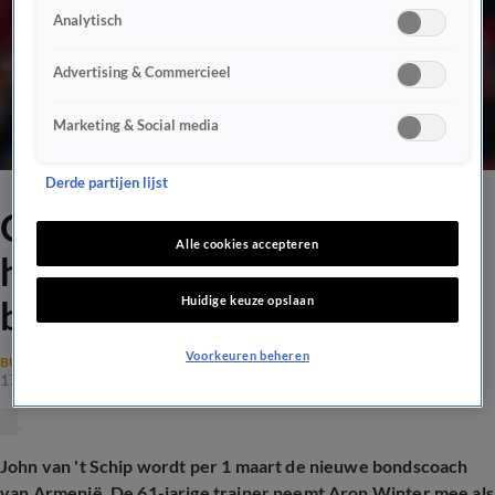
Analytisch
Advertising & Commercieel
Marketing & Social media
Derde partijen lijst
Officieel: John van 't Schip
Alle cookies accepteren
heeft nieuwe klus als
Huidige keuze opslaan
bondscoach te pakken
Voorkeuren beheren
BUITENLANDS VOETBAL
17 feb 2025, 14:07
John van 't Schip wordt per 1 maart de nieuwe bondscoach
van Armenië. De 61-jarige trainer neemt Aron Winter mee als