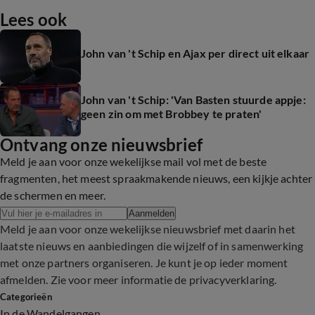
Lees ook
John van 't Schip en Ajax per direct uit elkaar
John van 't Schip: 'Van Basten stuurde appje:
geen zin om met Brobbey te praten'
Ontvang onze nieuwsbrief
Meld je aan voor onze wekelijkse mail vol met de beste
fragmenten, het meest spraakmakende nieuws, een kijkje achter
de schermen en meer.
Aanmelden
Meld je aan voor onze wekelijkse nieuwsbrief met daarin het
laatste nieuws en aanbiedingen die wijzelf of in samenwerking
met onze partners organiseren. Je kunt je op ieder moment
afmelden. Zie voor meer informatie de
privacyverklaring
.
Categorieën
In de Wandelgangen