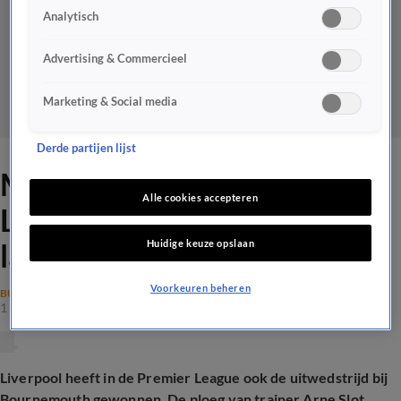
Analytisch
Advertising & Commercieel
Marketing & Social media
Derde partijen lijst
Mohamed Salah leidt
Alle cookies accepteren
Liverpool van Arne Slot ook
Huidige keuze opslaan
langs Bournemouth
Voorkeuren beheren
BUITENLANDS VOETBAL
1 feb 2025, 17:57
Liverpool heeft in de Premier League ook de uitwedstrijd bij
Bournemouth gewonnen. De ploeg van trainer Arne Slot