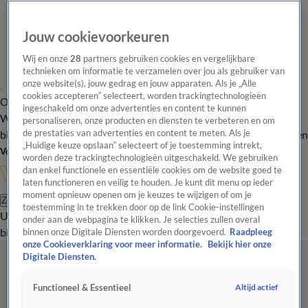
Jouw cookievoorkeuren
Wij en onze
28
partners gebruiken cookies en vergelijkbare
technieken om informatie te verzamelen over jou als gebruiker van
onze website(s), jouw gedrag en jouw apparaten. Als je „Alle
cookies accepteren” selecteert, worden trackingtechnologieën
Overzicht
In de
Onze programma's
Uitzendingen
Onze gezichten
ingeschakeld om onze advertenties en content te kunnen
Wandelgangen
Interviews
Uitzending
personaliseren, onze producten en diensten te verbeteren en om
bijwonen
de prestaties van advertenties en content te meten. Als je
Podcast
Shop
Veelgestelde vragen
Kijkersvraag insturen
„Huidige keuze opslaan” selecteert of je toestemming intrekt,
Volg Vandaag Inside
worden deze trackingtechnologieën uitgeschakeld. We gebruiken
dan enkel functionele en essentiële cookies om de website goed te
laten functioneren en veilig te houden. Je kunt dit menu op ieder
moment opnieuw openen om je keuzes te wijzigen of om je
Zoeken
toestemming in te trekken door op de link Cookie-instellingen
Uitzendingen
Vandaag Inside
De Oranjezomer
Shop
Uitzending
onder aan de webpagina te klikken. Je selecties zullen overal
bijwonen
binnen onze Digitale Diensten worden doorgevoerd.
Raadpleeg
onze Cookieverklaring voor meer informatie.
Bekijk hier onze
Digitale Diensten.
Altijd actief
Functioneel & Essentieel