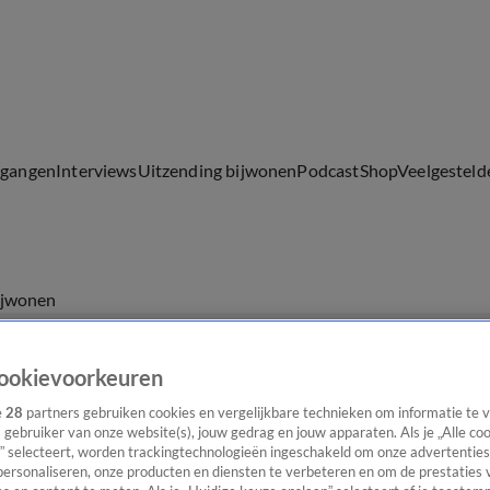
lgangen
Interviews
Uitzending bijwonen
Podcast
Shop
Veelgesteld
ijwonen
ookievoorkeuren
e
28
partners gebruiken cookies en vergelijkbare technieken om informatie te
s gebruiker van onze website(s), jouw gedrag en jouw apparaten. Als je „Alle co
” selecteert, worden trackingtechnologieën ingeschakeld om onze advertenties
personaliseren, onze producten en diensten te verbeteren en om de prestaties 