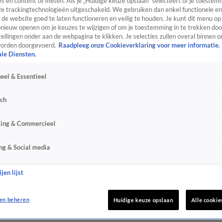
s en content te meten. Als je „Huidige keuze opslaan” selecteert of je toestemm
e trackingtechnologieën uitgeschakeld. We gebruiken dan enkel functionele en
de website goed te laten functioneren en veilig te houden. Je kunt dit menu op
ieuw openen om je keuzes te wijzigen of om je toestemming in te trekken door
ellingen onder aan de webpagina te klikken. Je selecties zullen overal binnen o
orden doorgevoerd.
Raadpleeg onze Cookieverklaring voor meer informatie.
ale Diensten.
eel & Essentieel
sch
sing & Commercieel
ng & Social media
jen lijst
en beheren
Huidige keuze opslaan
Alle cookie