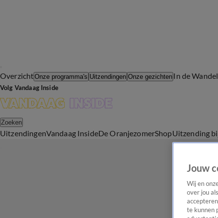
Overzicht
In de Wande
Onze programma's
Uitzendingen
Onze gezichten
Volg Vandaag Inside
Zoeken
Uitzendingen
Vandaag Inside
De Oranjezomer
Shop
Uitzending b
Jouw c
Wij en onz
over jou al
accepteren
te kunnen 