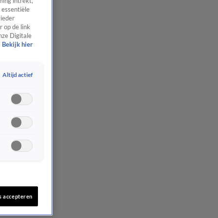
ing intrekt,
 essentiële
 ieder
 op de link
nze Digitale
Bekijk hier
Altijd actief
s accepteren