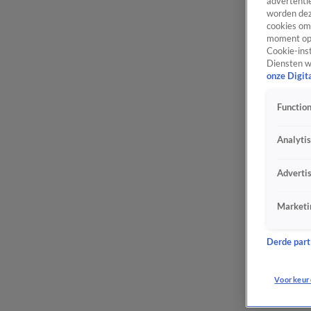
advertentie
worden dez
cookies om 
moment opn
Cookie-inst
Diensten w
onze Digit
Function
Analyti
Adverti
Marketi
Derde parti
Voorkeur