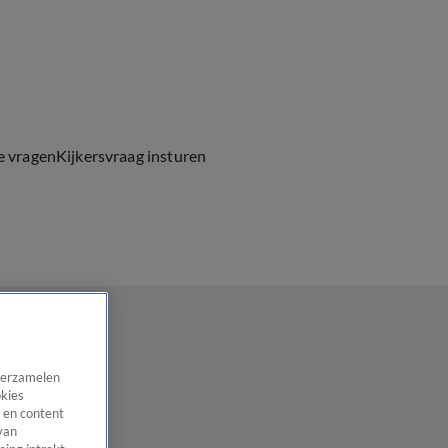
e vragen
Kijkersvraag insturen
 verzamelen
okies
 en content
van