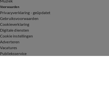
Muziek
Voorwaarden
Privacyverklaring - geüpdatet
Gebruiksvoorwaarden
Cookieverklaring
Digitale diensten
Cookie instellingen
Adverteren
Vacatures
Publieksservice
Toegankelijkheid
Uitzendingen
Vandaag Inside
De Oranjezomer
De Oranjezondag
Veronica Inside
Veronica Offside
Volg Vandaag Inside
©
2026 Talpa Network. Alle rechten voorbehouden. Geen tekst-