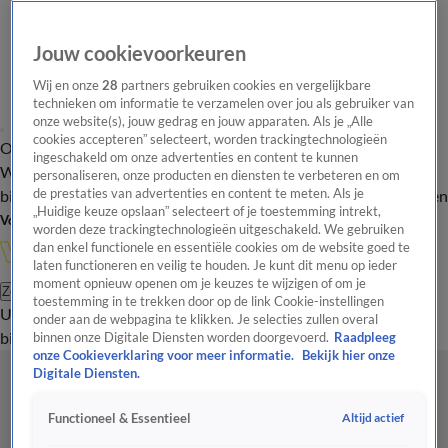
Jouw cookievoorkeuren
Wij en onze
28
partners gebruiken cookies en vergelijkbare
technieken om informatie te verzamelen over jou als gebruiker van
onze website(s), jouw gedrag en jouw apparaten. Als je „Alle
cookies accepteren” selecteert, worden trackingtechnologieën
Overzicht
In de
Onze programma's
Uitzendingen
Onze gezichten
ingeschakeld om onze advertenties en content te kunnen
Wandelgangen
Interviews
Uitzending
personaliseren, onze producten en diensten te verbeteren en om
bijwonen
de prestaties van advertenties en content te meten. Als je
Podcast
Shop
Veelgestelde vragen
Kijkersvraag insturen
„Huidige keuze opslaan” selecteert of je toestemming intrekt,
Volg Vandaag Inside
worden deze trackingtechnologieën uitgeschakeld. We gebruiken
dan enkel functionele en essentiële cookies om de website goed te
laten functioneren en veilig te houden. Je kunt dit menu op ieder
moment opnieuw openen om je keuzes te wijzigen of om je
Zoeken
toestemming in te trekken door op de link Cookie-instellingen
Uitzendingen
Vandaag Inside
De Oranjezomer
Shop
Uitzending
onder aan de webpagina te klikken. Je selecties zullen overal
bijwonen
binnen onze Digitale Diensten worden doorgevoerd.
Raadpleeg
onze Cookieverklaring voor meer informatie.
Bekijk hier onze
Digitale Diensten.
Altijd actief
Functioneel & Essentieel