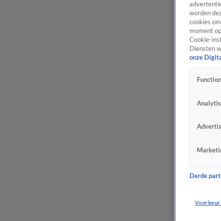
advertentie
worden dez
cookies om 
moment opn
Cookie-inst
Diensten w
onze Digit
Function
Analyti
Adverti
Marketi
Derde parti
Voorkeur