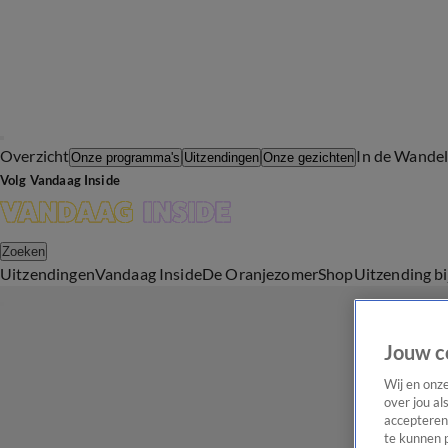
Overzicht
In de Wande
Onze programma's
Uitzendingen
Onze gezichten
Volg Vandaag Inside
Zoeken
Uitzendingen
Vandaag Inside
De Oranjezomer
Shop
Uitzending b
Jouw c
Wij en onz
over jou al
accepteren
te kunnen 