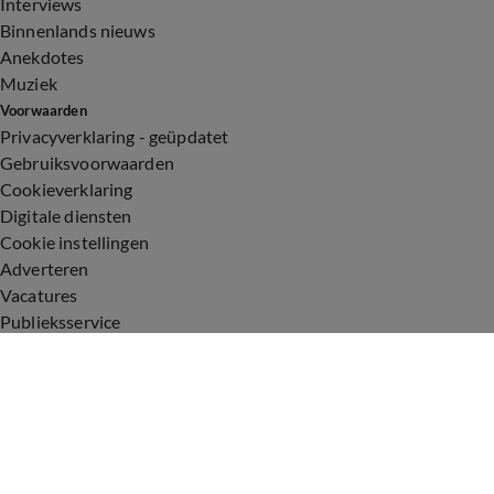
Interviews
Binnenlands nieuws
Anekdotes
Muziek
Voorwaarden
Privacyverklaring - geüpdatet
Gebruiksvoorwaarden
Cookieverklaring
Digitale diensten
Cookie instellingen
Adverteren
Vacatures
Publieksservice
Toegankelijkheid
Uitzendingen
Vandaag Inside
De Oranjezomer
De Oranjezondag
Veronica Inside