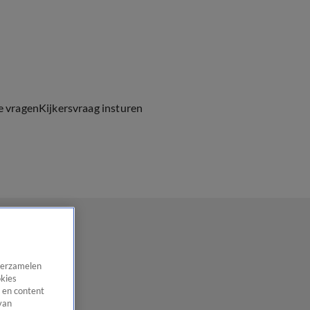
e vragen
Kijkersvraag insturen
 verzamelen
okies
 en content
van