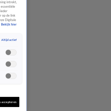
ing intrekt,
 essentiële
 ieder
 op de link
nze Digitale
Bekijk hier
Altijd actief
s accepteren