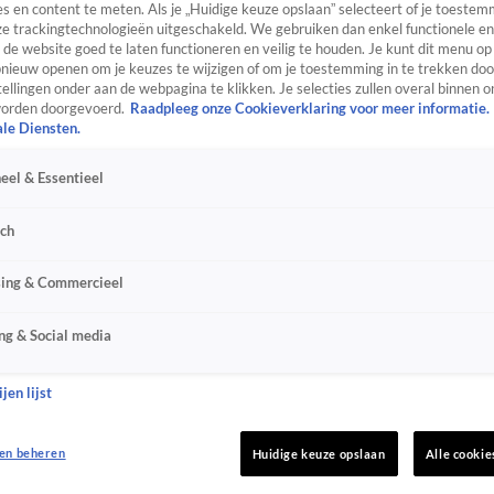
s en content te meten. Als je „Huidige keuze opslaan” selecteert of je toestemm
e trackingtechnologieën uitgeschakeld. We gebruiken dan enkel functionele en
de website goed te laten functioneren en veilig te houden. Je kunt dit menu op
ieuw openen om je keuzes te wijzigen of om je toestemming in te trekken door
ellingen onder aan de webpagina te klikken. Je selecties zullen overal binnen o
orden doorgevoerd.
Raadpleeg onze Cookieverklaring voor meer informatie.
ale Diensten.
eel & Essentieel
sch
sing & Commercieel
ng & Social media
jen lijst
en beheren
Huidige keuze opslaan
Alle cookie