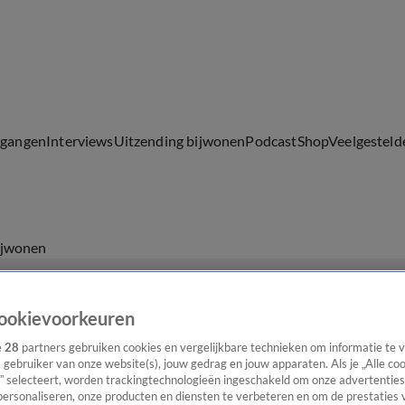
lgangen
Interviews
Uitzending bijwonen
Podcast
Shop
Veelgesteld
ijwonen
ookievoorkeuren
e
28
partners gebruiken cookies en vergelijkbare technieken om informatie te
s gebruiker van onze website(s), jouw gedrag en jouw apparaten. Als je „Alle co
” selecteert, worden trackingtechnologieën ingeschakeld om onze advertenties
personaliseren, onze producten en diensten te verbeteren en om de prestaties 