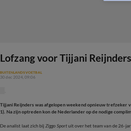
Lofzang voor Tijjani Reijnder
BUITENLANDS VOETBAL
30 dec 2024, 09:06
Tijjani Reijnders was afgelopen weekend opnieuw trefzeker v
1). Na zijn optreden kon de Nederlander op de nodige compl
De analist laat zich bij
Ziggo Sport
uit over het team van de 26-jari