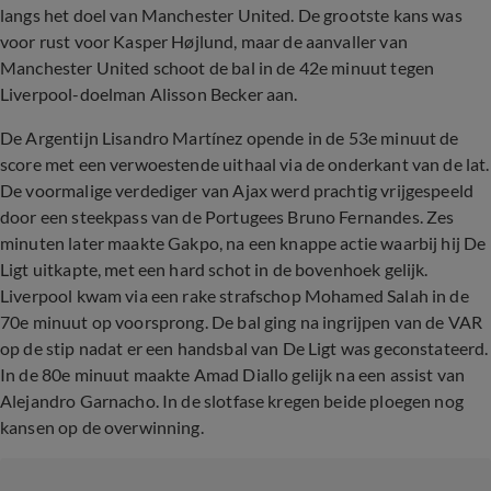
langs het doel van Manchester United. De grootste kans was
voor rust voor Kasper Højlund, maar de aanvaller van
Manchester United schoot de bal in de 42e minuut tegen
Liverpool-doelman Alisson Becker aan.
De Argentijn Lisandro Martínez opende in de 53e minuut de
score met een verwoestende uithaal via de onderkant van de lat.
De voormalige verdediger van Ajax werd prachtig vrijgespeeld
door een steekpass van de Portugees Bruno Fernandes. Zes
minuten later maakte Gakpo, na een knappe actie waarbij hij De
Ligt uitkapte, met een hard schot in de bovenhoek gelijk.
Liverpool kwam via een rake strafschop Mohamed Salah in de
70e minuut op voorsprong. De bal ging na ingrijpen van de VAR
op de stip nadat er een handsbal van De Ligt was geconstateerd.
In de 80e minuut maakte Amad Diallo gelijk na een assist van
Alejandro Garnacho. In de slotfase kregen beide ploegen nog
kansen op de overwinning.