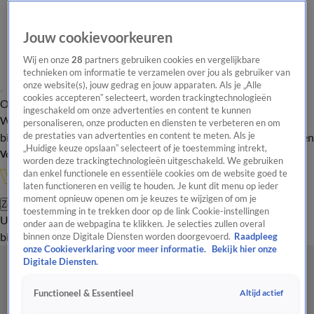
Jouw cookievoorkeuren
Wij en onze
28
partners gebruiken cookies en vergelijkbare
technieken om informatie te verzamelen over jou als gebruiker van
onze website(s), jouw gedrag en jouw apparaten. Als je „Alle
cookies accepteren” selecteert, worden trackingtechnologieën
Overzicht
In de
Onze programma's
Uitzendingen
Onze gezichten
ingeschakeld om onze advertenties en content te kunnen
Wandelgangen
Interviews
Uitzending
personaliseren, onze producten en diensten te verbeteren en om
bijwonen
de prestaties van advertenties en content te meten. Als je
Podcast
Shop
Veelgestelde vragen
Kijkersvraag insturen
„Huidige keuze opslaan” selecteert of je toestemming intrekt,
Volg Vandaag Inside
worden deze trackingtechnologieën uitgeschakeld. We gebruiken
dan enkel functionele en essentiële cookies om de website goed te
laten functioneren en veilig te houden. Je kunt dit menu op ieder
moment opnieuw openen om je keuzes te wijzigen of om je
Zoeken
toestemming in te trekken door op de link Cookie-instellingen
Uitzendingen
Vandaag Inside
De Oranjezomer
Shop
Uitzending
onder aan de webpagina te klikken. Je selecties zullen overal
bijwonen
binnen onze Digitale Diensten worden doorgevoerd.
Raadpleeg
onze Cookieverklaring voor meer informatie.
Bekijk hier onze
Digitale Diensten.
Altijd actief
Functioneel & Essentieel