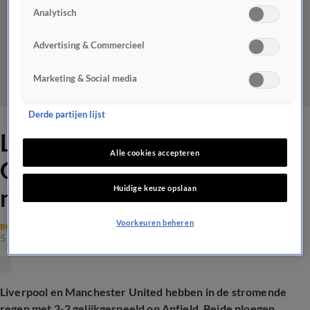
Analytisch
Advertising & Commercieel
Marketing & Social media
Derde partijen lijst
Liverpool wint ondanks goal
Alle cookies accepteren
Gakpo en handsbal De Ligt
Huidige keuze opslaan
niet van Manchester United
Voorkeuren beheren
BUITENLANDS VOETBAL
5 jan 2025, 19:29
Liverpool en Manchester United hebben in de stromende
regen met 2-2 gelijkgespeeld op Anfield. Beide ploegen