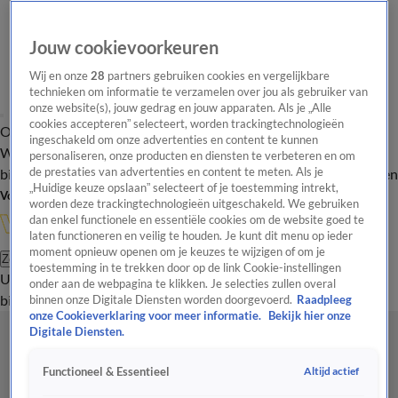
Jouw cookievoorkeuren
Wij en onze
28
partners gebruiken cookies en vergelijkbare
technieken om informatie te verzamelen over jou als gebruiker van
onze website(s), jouw gedrag en jouw apparaten. Als je „Alle
cookies accepteren” selecteert, worden trackingtechnologieën
Overzicht
In de
Onze programma's
Uitzendingen
Onze gezichten
ingeschakeld om onze advertenties en content te kunnen
Wandelgangen
Interviews
Uitzending
personaliseren, onze producten en diensten te verbeteren en om
bijwonen
de prestaties van advertenties en content te meten. Als je
Podcast
Shop
Veelgestelde vragen
Kijkersvraag insturen
„Huidige keuze opslaan” selecteert of je toestemming intrekt,
Volg Vandaag Inside
worden deze trackingtechnologieën uitgeschakeld. We gebruiken
dan enkel functionele en essentiële cookies om de website goed te
laten functioneren en veilig te houden. Je kunt dit menu op ieder
moment opnieuw openen om je keuzes te wijzigen of om je
Zoeken
toestemming in te trekken door op de link Cookie-instellingen
Uitzendingen
Vandaag Inside
De Oranjezomer
Shop
Uitzending
onder aan de webpagina te klikken. Je selecties zullen overal
bijwonen
binnen onze Digitale Diensten worden doorgevoerd.
Raadpleeg
onze Cookieverklaring voor meer informatie.
Bekijk hier onze
Digitale Diensten.
Altijd actief
Functioneel & Essentieel