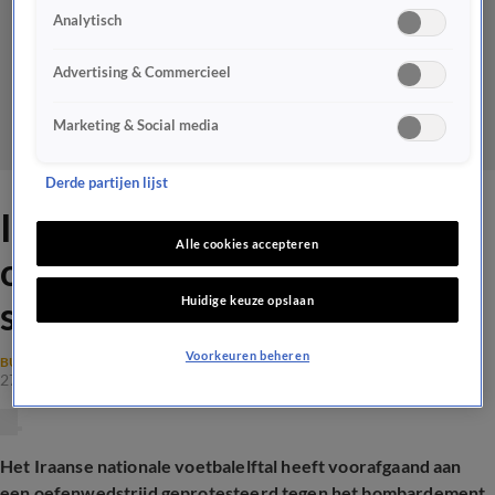
Analytisch
Advertising & Commercieel
Marketing & Social media
Derde partijen lijst
Iraans elftal protesteert bij
Alle cookies accepteren
oefenduel tegen
Huidige keuze opslaan
schoolbombardement
Voorkeuren beheren
BUITENLANDS VOETBAL
27 mrt 2026, 16:59
Het Iraanse nationale voetbalelftal heeft voorafgaand aan
een oefenwedstrijd geprotesteerd tegen het bombardement