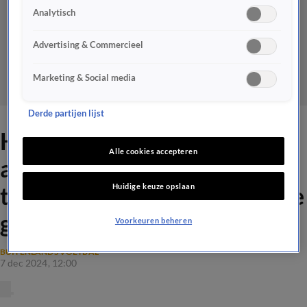
Analytisch
Advertising & Commercieel
Marketing & Social media
Derde partijen lijst
Heldenrol voor Bergwijn:
Alle cookies accepteren
aanvaller beslist topper
Huidige keuze opslaan
tegen Ronaldo met winnende
goal
Voorkeuren beheren
BUITENLANDS VOETBAL
7 dec 2024, 12:00