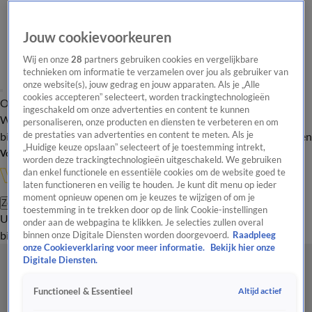
Jouw cookievoorkeuren
Wij en onze
28
partners gebruiken cookies en vergelijkbare
technieken om informatie te verzamelen over jou als gebruiker van
onze website(s), jouw gedrag en jouw apparaten. Als je „Alle
cookies accepteren” selecteert, worden trackingtechnologieën
Overzicht
In de
Onze programma's
Uitzendingen
Onze gezichten
ingeschakeld om onze advertenties en content te kunnen
Wandelgangen
Interviews
Uitzending
personaliseren, onze producten en diensten te verbeteren en om
bijwonen
de prestaties van advertenties en content te meten. Als je
Podcast
Shop
Veelgestelde vragen
Kijkersvraag insturen
„Huidige keuze opslaan” selecteert of je toestemming intrekt,
Volg Vandaag Inside
worden deze trackingtechnologieën uitgeschakeld. We gebruiken
dan enkel functionele en essentiële cookies om de website goed te
laten functioneren en veilig te houden. Je kunt dit menu op ieder
moment opnieuw openen om je keuzes te wijzigen of om je
Zoeken
toestemming in te trekken door op de link Cookie-instellingen
Uitzendingen
Vandaag Inside
De Oranjezomer
Shop
Uitzending
onder aan de webpagina te klikken. Je selecties zullen overal
bijwonen
binnen onze Digitale Diensten worden doorgevoerd.
Raadpleeg
onze Cookieverklaring voor meer informatie.
Bekijk hier onze
Digitale Diensten.
Altijd actief
Functioneel & Essentieel