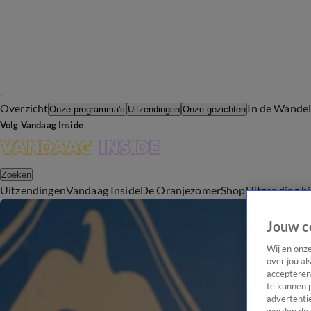
Overzicht
In de Wande
Onze programma's
Uitzendingen
Onze gezichten
Volg Vandaag Inside
Zoeken
Uitzendingen
Vandaag Inside
De Oranjezomer
Shop
Uitzending b
Jouw c
Wij en onz
over jou al
accepteren
te kunnen 
advertentie