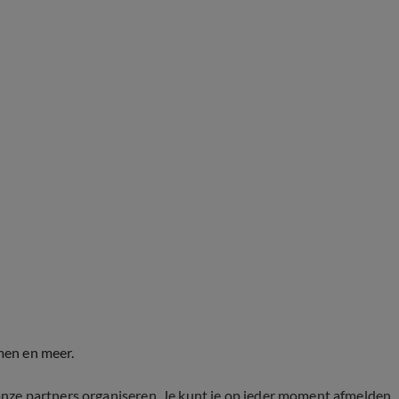
men en meer.
onze partners organiseren. Je kunt je op ieder moment afmelden.