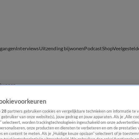
lgangen
Interviews
Uitzending bijwonen
Podcast
Shop
Veelgesteld
ijwonen
ookievoorkeuren
e
28
partners gebruiken cookies en vergelijkbare technieken om informatie te
s gebruiker van onze website(s), jouw gedrag en jouw apparaten. Als je „Alle co
” selecteert, worden trackingtechnologieën ingeschakeld om onze advertenties
personaliseren, onze producten en diensten te verbeteren en om de prestaties 
s en content te meten. Als je „Huidige keuze opslaan” selecteert of je toestemm