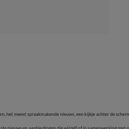
ten, het meest spraakmakende nieuws, een kijkje achter de scher
tste nieuws en aanbiedingen die wijzelf of in samenwerking met 