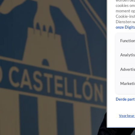
worden dez
cookies om 
moment opn
Cookie-inst
Diensten w
onze Digit
Function
Analyti
Adverti
Marketi
Derde parti
Voorkeur