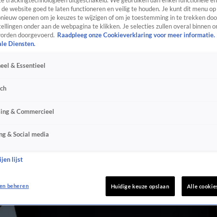
e trackingtechnologieën uitgeschakeld. We gebruiken dan enkel functionele en
de website goed te laten functioneren en veilig te houden. Je kunt dit menu op
ieuw openen om je keuzes te wijzigen of om je toestemming in te trekken door
ellingen onder aan de webpagina te klikken. Je selecties zullen overal binnen o
orden doorgevoerd.
Raadpleeg onze Cookieverklaring voor meer informatie.
ale Diensten.
eel & Essentieel
sch
sing & Commercieel
ng & Social media
jen lijst
en beheren
Huidige keuze opslaan
Alle cookie