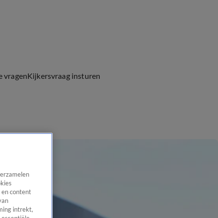
e vragen
Kijkersvraag insturen
 verzamelen
okies
 en content
van
ing intrekt,