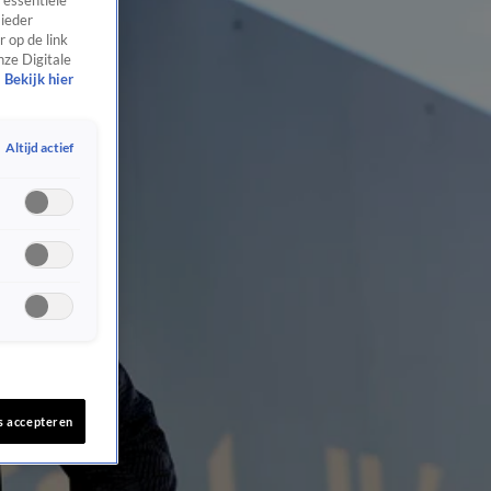
 essentiële
 ieder
 op de link
nze Digitale
Bekijk hier
Altijd actief
s accepteren