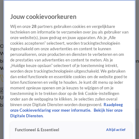
Jouw cookievoorkeuren
Wij en onze
28
partners gebruiken cookies en vergelijkbare
technieken om informatie te verzamelen over jou als gebruiker van
onze website(s), jouw gedrag en jouw apparaten. Als je „Alle
cookies accepteren” selecteert, worden trackingtechnologieën
Overzicht
In de
Onze programma's
Uitzendingen
Onze gezichten
ingeschakeld om onze advertenties en content te kunnen
Wandelgangen
Interviews
Uitzending
personaliseren, onze producten en diensten te verbeteren en om
bijwonen
de prestaties van advertenties en content te meten. Als je
Podcast
Shop
Veelgestelde vragen
Kijkersvraag insturen
„Huidige keuze opslaan” selecteert of je toestemming intrekt,
Volg Vandaag Inside
worden deze trackingtechnologieën uitgeschakeld. We gebruiken
dan enkel functionele en essentiële cookies om de website goed te
laten functioneren en veilig te houden. Je kunt dit menu op ieder
moment opnieuw openen om je keuzes te wijzigen of om je
Zoeken
toestemming in te trekken door op de link Cookie-instellingen
Uitzendingen
Vandaag Inside
De Oranjezomer
Shop
Uitzending
onder aan de webpagina te klikken. Je selecties zullen overal
bijwonen
binnen onze Digitale Diensten worden doorgevoerd.
Raadpleeg
onze Cookieverklaring voor meer informatie.
Bekijk hier onze
Digitale Diensten.
Altijd actief
Functioneel & Essentieel