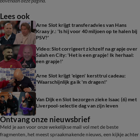
bovenaan deze pagina.
Lees ook
Arne Slot krijgt transferadvies van Hans
Kraay jr.: 'Is hij voor 40 miljoen op te halen bij
PSV?'
Video: Slot corrigeert zichzelf na grapje over
Salah en City: 'Het is een grapje! Ik herhaal:
een grapje!'
Arne Slot krijgt 'eigen' kersttrui cadeau:
'Waarschijnlijk ga ik 'm dragen!'
Van Dijk en Slot bezorgen zieke Isaac (6) met
Liverpool-selectie dag van zijn leven
Ontvang onze nieuwsbrief
Meld je aan voor onze wekelijkse mail vol met de beste
fragmenten, het meest spraakmakende nieuws, een kijkje achter