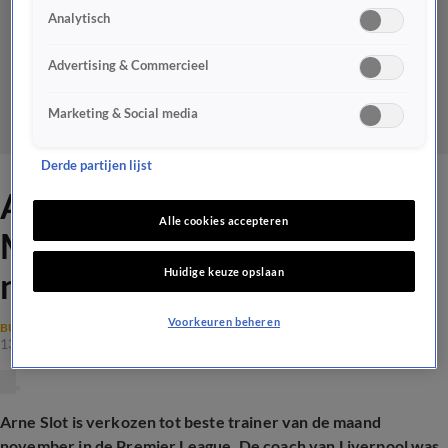
Analytisch
Advertising & Commercieel
Marketing & Social media
Derde partijen lijst
Arne Slot verkozen tot
Alle cookies accepteren
Manager van de Maand
Huidige keuze opslaan
november in Premier League
Voorkeuren beheren
BUITENLANDS VOETBAL
13 dec 2024, 13:48
Arne Slot is verkozen tot beste trainer van de maand
november in de Premier League. De coach van Liverpool was