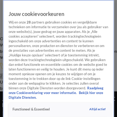
Jouw cookievoorkeuren
Wij en onze
28
partners gebruiken cookies en vergelijkbare
technieken om informatie te verzamelen over jou als gebruiker van
onze website(s), jouw gedrag en jouw apparaten. Als je „Alle
cookies accepteren” selecteert, worden trackingtechnologieën
Overzicht
In de
Onze programma's
Uitzendingen
Onze gezichten
ingeschakeld om onze advertenties en content te kunnen
Wandelgangen
Interviews
Uitzending
personaliseren, onze producten en diensten te verbeteren en om
bijwonen
de prestaties van advertenties en content te meten. Als je
Podcast
Shop
Veelgestelde vragen
Kijkersvraag insturen
„Huidige keuze opslaan” selecteert of je toestemming intrekt,
Volg Vandaag Inside
worden deze trackingtechnologieën uitgeschakeld. We gebruiken
dan enkel functionele en essentiële cookies om de website goed te
laten functioneren en veilig te houden. Je kunt dit menu op ieder
moment opnieuw openen om je keuzes te wijzigen of om je
Zoeken
toestemming in te trekken door op de link Cookie-instellingen
Uitzendingen
Vandaag Inside
De Oranjezomer
Shop
Uitzending
onder aan de webpagina te klikken. Je selecties zullen overal
bijwonen
binnen onze Digitale Diensten worden doorgevoerd.
Raadpleeg
onze Cookieverklaring voor meer informatie.
Bekijk hier onze
Johan Derksen laakt juridische stappen van NAC
Digitale Diensten.
Breda: 'Ze moeten niet zo onsportief doen!'
Altijd actief
Functioneel & Essentieel
15 apr 2026, 23:01