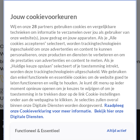
Jouw cookievoorkeuren
Wij en onze
28
partners gebruiken cookies en vergelijkbare
technieken om informatie te verzamelen over jou als gebruiker van
onze website(s), jouw gedrag en jouw apparaten. Als je „Alle
cookies accepteren” selecteert, worden trackingtechnologieën
Overzicht
In de
Onze programma's
Uitzendingen
Onze gezichten
ingeschakeld om onze advertenties en content te kunnen
Wandelgangen
Interviews
Uitzending
personaliseren, onze producten en diensten te verbeteren en om
bijwonen
de prestaties van advertenties en content te meten. Als je
Podcast
Shop
Veelgestelde vragen
Kijkersvraag insturen
„Huidige keuze opslaan” selecteert of je toestemming intrekt,
Volg Vandaag Inside
worden deze trackingtechnologieën uitgeschakeld. We gebruiken
dan enkel functionele en essentiële cookies om de website goed te
laten functioneren en veilig te houden. Je kunt dit menu op ieder
moment opnieuw openen om je keuzes te wijzigen of om je
Zoeken
toestemming in te trekken door op de link Cookie-instellingen
Uitzendingen
Vandaag Inside
De Oranjezomer
Shop
Uitzending
onder aan de webpagina te klikken. Je selecties zullen overal
bijwonen
binnen onze Digitale Diensten worden doorgevoerd.
Raadpleeg
onze Cookieverklaring voor meer informatie.
Bekijk hier onze
Jan Joost van Gangelen over inbrengen Noppert
Digitale Diensten.
door Van Persie: 'Dit was echt een ketser!'
Altijd actief
Functioneel & Essentieel
17 jan 2025, 23:36