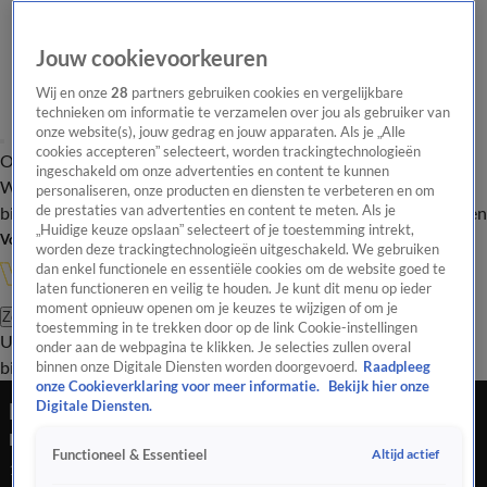
Jouw cookievoorkeuren
Wij en onze
28
partners gebruiken cookies en vergelijkbare
technieken om informatie te verzamelen over jou als gebruiker van
onze website(s), jouw gedrag en jouw apparaten. Als je „Alle
cookies accepteren” selecteert, worden trackingtechnologieën
Overzicht
In de
Onze programma's
Uitzendingen
Onze gezichten
ingeschakeld om onze advertenties en content te kunnen
Wandelgangen
Interviews
Uitzending
personaliseren, onze producten en diensten te verbeteren en om
bijwonen
de prestaties van advertenties en content te meten. Als je
Podcast
Shop
Veelgestelde vragen
Kijkersvraag insturen
„Huidige keuze opslaan” selecteert of je toestemming intrekt,
Volg Vandaag Inside
worden deze trackingtechnologieën uitgeschakeld. We gebruiken
dan enkel functionele en essentiële cookies om de website goed te
laten functioneren en veilig te houden. Je kunt dit menu op ieder
moment opnieuw openen om je keuzes te wijzigen of om je
Zoeken
toestemming in te trekken door op de link Cookie-instellingen
Uitzendingen
Vandaag Inside
De Oranjezomer
Shop
Uitzending
onder aan de webpagina te klikken. Je selecties zullen overal
bijwonen
binnen onze Digitale Diensten worden doorgevoerd.
Raadpleeg
onze Cookieverklaring voor meer informatie.
Bekijk hier onze
Dick Schreuder: 'Een paar spelers gaven
Digitale Diensten.
misschien niet helemaal thuis door de spanning'
Altijd actief
Functioneel & Essentieel
19 apr 2026, 21:21