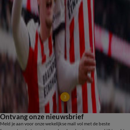
Feyenoord wint niet bij FC Volendam: PSV zeker van 27e landstitel
5 apr, 16:20
PSV'er Jerdy Schouten wacht operatie en mist WK 2026
5 apr, 14:16
Joey Veerman aangedaan door blessure Jerdy Schouten: 'Hij zit huilend in de
kleedkamer'
4 apr, 20:26
PSV officieus kampioen na late thuiszege op FC Utrecht
4 apr, 18:31
PSV krijgt razendsnel twee goals om de oren tegen FC Utrecht
4 apr, 16:43
Zo kan PSV dit weekend kampioen van de Eredivisie worden
4 apr, 15:01
2
3
4
Ontvang onze nieuwsbrief
Meld je aan voor onze wekelijkse mail vol met de beste