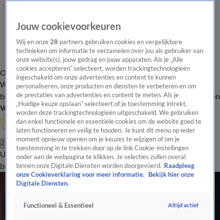
Jouw cookievoorkeuren
Wij en onze
28
partners gebruiken cookies en vergelijkbare
technieken om informatie te verzamelen over jou als gebruiker van
onze website(s), jouw gedrag en jouw apparaten. Als je „Alle
cookies accepteren” selecteert, worden trackingtechnologieën
Overzicht
In de
Onze programma's
Uitzendingen
Onze gezichten
ingeschakeld om onze advertenties en content te kunnen
Wandelgangen
Interviews
Uitzending
personaliseren, onze producten en diensten te verbeteren en om
bijwonen
de prestaties van advertenties en content te meten. Als je
Podcast
Shop
Veelgestelde vragen
Kijkersvraag insturen
„Huidige keuze opslaan” selecteert of je toestemming intrekt,
Volg Vandaag Inside
worden deze trackingtechnologieën uitgeschakeld. We gebruiken
dan enkel functionele en essentiële cookies om de website goed te
laten functioneren en veilig te houden. Je kunt dit menu op ieder
moment opnieuw openen om je keuzes te wijzigen of om je
Zoeken
toestemming in te trekken door op de link Cookie-instellingen
Uitzendingen
Vandaag Inside
De Oranjezomer
Shop
Uitzending
onder aan de webpagina te klikken. Je selecties zullen overal
bijwonen
binnen onze Digitale Diensten worden doorgevoerd.
Raadpleeg
onze Cookieverklaring voor meer informatie.
Bekijk hier onze
Alle PSV Artikelen
Digitale Diensten.
Van Bommel en Ooijer bellen Radio 538 om 06.00 uur op de terugweg na kampioensfeest
PSV
Altijd actief
Functioneel & Essentieel
8 apr, 09:30