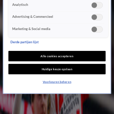
Duidelijke reactie Veerman op ‘Joey in Oranje’-spreekkoren: ‘Ze zoeken het maar uit…’
Analytisch
7 apr, 19:55
Video: Peter Bosz gaat helemaal los op de platte kar tijdens huldiging PSV
Advertising & Commercieel
7 apr, 18:37
Frank Lammers deelt sneertje uit richting Ajax: 'Beetje plagen mag, hè'
Marketing & Social media
7 apr, 17:23
Video: Luuk de Jong duikt (digitaal) op bij huldiging PSV
Derde partijen lijst
7 apr, 16:26
Video: Mark van Bommel overhandigt schaal aan geblesseerde PSV-aanvoerder Jerdy
Alle cookies accepteren
Schouten
7 apr, 14:51
Huidige keuze opslaan
Stadhuisplein in Eindhoven al vol voor huldiging PSV
7 apr, 13:28
Voorkeuren beheren
Foto’s: PSV-selectie viert feest na het winnen van de landstitel
6 apr, 16:47
Kenneth Perez niet onder indruk van kampioen PSV: 'Het is allemaal niet geweldig'
5 apr, 20:24
Video: feest in binnenstad van Eindhoven na kampioenschap PSV
5 apr, 16:34