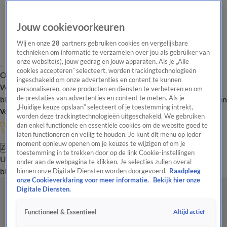
Jouw cookievoorkeuren
Wij en onze
28
partners gebruiken cookies en vergelijkbare
technieken om informatie te verzamelen over jou als gebruiker van
onze website(s), jouw gedrag en jouw apparaten. Als je „Alle
cookies accepteren” selecteert, worden trackingtechnologieën
Overzicht
In de
Onze programma's
Uitzendingen
Onze gezichten
ingeschakeld om onze advertenties en content te kunnen
Wandelgangen
Interviews
Uitzending
personaliseren, onze producten en diensten te verbeteren en om
bijwonen
de prestaties van advertenties en content te meten. Als je
Podcast
Shop
Veelgestelde vragen
Kijkersvraag insturen
„Huidige keuze opslaan” selecteert of je toestemming intrekt,
Volg Vandaag Inside
worden deze trackingtechnologieën uitgeschakeld. We gebruiken
dan enkel functionele en essentiële cookies om de website goed te
laten functioneren en veilig te houden. Je kunt dit menu op ieder
moment opnieuw openen om je keuzes te wijzigen of om je
Zoeken
toestemming in te trekken door op de link Cookie-instellingen
Uitzendingen
Vandaag Inside
De Oranjezomer
Shop
Uitzending
onder aan de webpagina te klikken. Je selecties zullen overal
bijwonen
binnen onze Digitale Diensten worden doorgevoerd.
Raadpleeg
onze Cookieverklaring voor meer informatie.
Bekijk hier onze
Digitale Diensten.
Altijd actief
Functioneel & Essentieel