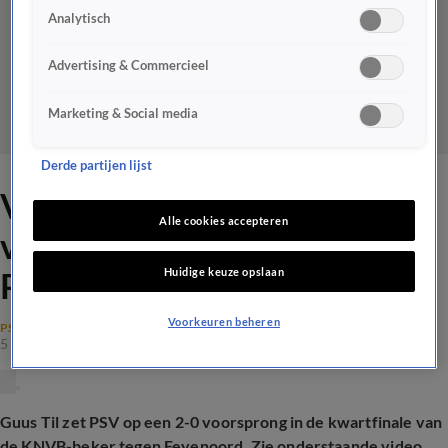
Analytisch
Advertising & Commercieel
Marketing & Social media
Derde partijen lijst
Videogoal: Guus Til
Alle cookies accepteren
verdubbelt voorsprong voor
Huidige keuze opslaan
PSV tegen Feyenoord
Voorkeuren beheren
PSV
5 feb 2025, 20:14
Guus Til zet PSV op een 2-0 voorsprong in de kwartfinale van
de KNVB-beker tegen Feyenoord. Zie onderstaande video.