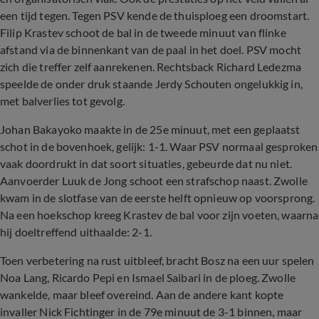
een tijd tegen. Tegen PSV kende de thuisploeg een droomstart.
Filip Krastev schoot de bal in de tweede minuut van flinke
afstand via de binnenkant van de paal in het doel. PSV mocht
zich die treffer zelf aanrekenen. Rechtsback Richard Ledezma
speelde de onder druk staande Jerdy Schouten ongelukkig in,
met balverlies tot gevolg.
Johan Bakayoko maakte in de 25e minuut, met een geplaatst
schot in de bovenhoek, gelijk: 1-1. Waar PSV normaal gesproken
vaak doordrukt in dat soort situaties, gebeurde dat nu niet.
Aanvoerder Luuk de Jong schoot een strafschop naast. Zwolle
kwam in de slotfase van de eerste helft opnieuw op voorsprong.
Na een hoekschop kreeg Krastev de bal voor zijn voeten, waarna
hij doeltreffend uithaalde: 2-1.
Toen verbetering na rust uitbleef, bracht Bosz na een uur spelen
Noa Lang, Ricardo Pepi en Ismael Saibari in de ploeg. Zwolle
wankelde, maar bleef overeind. Aan de andere kant kopte
invaller Nick Fichtinger in de 79e minuut de 3-1 binnen, maar