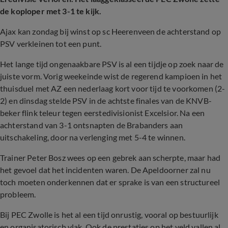
de koploper met 3-1 te kijk.
Ajax kan zondag bij winst op sc Heerenveen de achterstand op
PSV verkleinen tot een punt.
Het lange tijd ongenaakbare PSV is al een tijdje op zoek naar de
juiste vorm. Vorig weekeinde wist de regerend kampioen in het
thuisduel met AZ een nederlaag kort voor tijd te voorkomen (2-
2) en dinsdag stelde PSV in de achtste finales van de KNVB-
beker flink teleur tegen eerstedivisionist Excelsior. Na een
achterstand van 3-1 ontsnapten de Brabanders aan
uitschakeling, door na verlenging met 5-4 te winnen.
Trainer Peter Bosz wees op een gebrek aan scherpte, maar had
het gevoel dat het incidenten waren. De Apeldoorner zal nu
toch moeten onderkennen dat er sprake is van een structureel
probleem.
Bij PEC Zwolle is het al een tijd onrustig, vooral op bestuurlijk
en organisatorisch vlak. Ook de prestaties op het veld vallen al