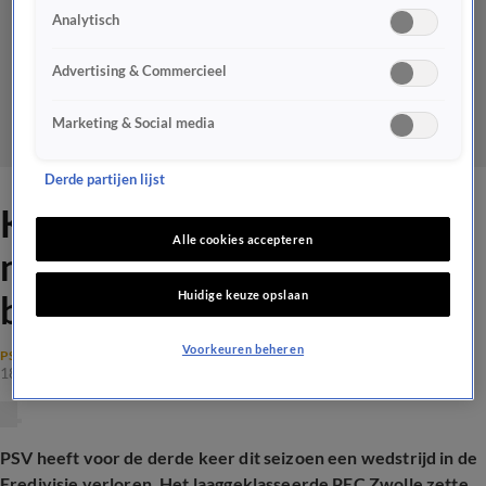
Analytisch
Advertising & Commercieel
Marketing & Social media
Derde partijen lijst
Koploper PSV lijdt eerste
Alle cookies accepteren
nederlaag van 2025 op
Huidige keuze opslaan
bezoek bij PEC Zwolle
Voorkeuren beheren
PSV
18 jan 2025, 18:06
PSV heeft voor de derde keer dit seizoen een wedstrijd in de
Eredivisie verloren. Het laaggeklasseerde PEC Zwolle zette