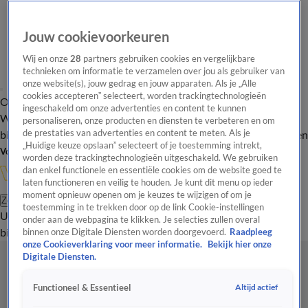
Jouw cookievoorkeuren
Wij en onze
28
partners gebruiken cookies en vergelijkbare
technieken om informatie te verzamelen over jou als gebruiker van
onze website(s), jouw gedrag en jouw apparaten. Als je „Alle
cookies accepteren” selecteert, worden trackingtechnologieën
Overzicht
In de
Onze programma's
Uitzendingen
Onze gezichten
ingeschakeld om onze advertenties en content te kunnen
Wandelgangen
Interviews
Uitzending
personaliseren, onze producten en diensten te verbeteren en om
bijwonen
de prestaties van advertenties en content te meten. Als je
Podcast
Shop
Veelgestelde vragen
Kijkersvraag insturen
„Huidige keuze opslaan” selecteert of je toestemming intrekt,
Volg Vandaag Inside
worden deze trackingtechnologieën uitgeschakeld. We gebruiken
dan enkel functionele en essentiële cookies om de website goed te
laten functioneren en veilig te houden. Je kunt dit menu op ieder
moment opnieuw openen om je keuzes te wijzigen of om je
Zoeken
toestemming in te trekken door op de link Cookie-instellingen
Uitzendingen
Vandaag Inside
De Oranjezomer
Shop
Uitzending
onder aan de webpagina te klikken. Je selecties zullen overal
bijwonen
binnen onze Digitale Diensten worden doorgevoerd.
Raadpleeg
onze Cookieverklaring voor meer informatie.
Bekijk hier onze
Digitale Diensten.
Altijd actief
Functioneel & Essentieel