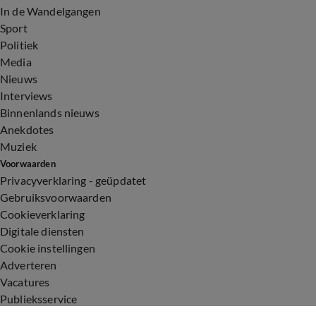
In de Wandelgangen
Sport
Politiek
Media
Nieuws
Interviews
Binnenlands nieuws
Anekdotes
Muziek
Voorwaarden
Privacyverklaring - geüpdatet
Gebruiksvoorwaarden
Cookieverklaring
Digitale diensten
Cookie instellingen
Adverteren
Vacatures
Publieksservice
Toegankelijkheid