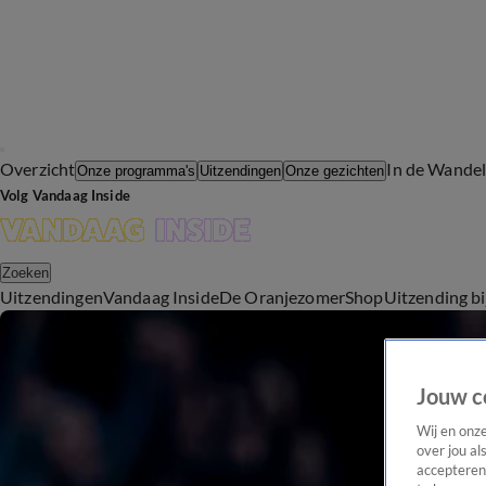
Overzicht
In de Wande
Onze programma's
Uitzendingen
Onze gezichten
Volg Vandaag Inside
Zoeken
Uitzendingen
Vandaag Inside
De Oranjezomer
Shop
Uitzending b
Jouw c
Wij en onz
over jou al
accepteren