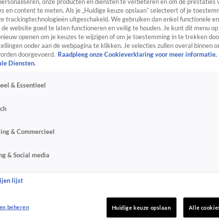
personaliseren, onze producten en diensten te verbeteren en om de prestaties 
s en content te meten. Als je „Huidige keuze opslaan” selecteert of je toestemm
e trackingtechnologieën uitgeschakeld. We gebruiken dan enkel functionele en
de website goed te laten functioneren en veilig te houden. Je kunt dit menu op
ieuw openen om je keuzes te wijzigen of om je toestemming in te trekken door
ellingen onder aan de webpagina te klikken. Je selecties zullen overal binnen o
orden doorgevoerd.
Raadpleeg onze Cookieverklaring voor meer informatie.
ale Diensten.
eel & Essentieel
sch
sing & Commercieel
ng & Social media
jen lijst
en beheren
Huidige keuze opslaan
Alle cookie