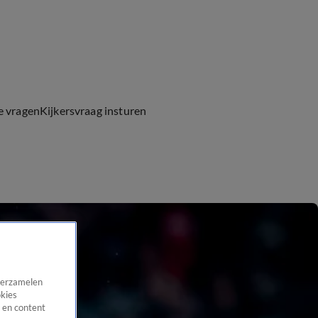
e vragen
Kijkersvraag insturen
 verzamelen
okies
 en content