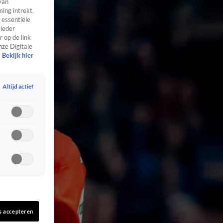
van
ing intrekt,
 essentiële
 ieder
 op de link
nze Digitale
Bekijk hier
Altijd actief
s accepteren