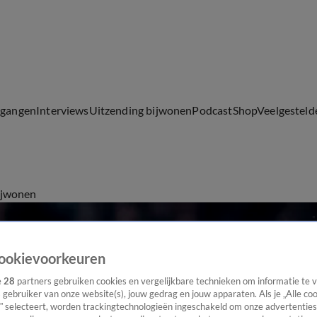
lgangen
Interviews
Uitzending bijwonen
Podcast
Shop
Veelgesteld
ijwonen
ookievoorkeuren
e
28
partners gebruiken cookies en vergelijkbare technieken om informatie te
s gebruiker van onze website(s), jouw gedrag en jouw apparaten. Als je „Alle co
” selecteert, worden trackingtechnologieën ingeschakeld om onze advertenties