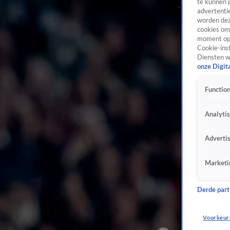
te kunnen 
advertentie
worden dez
cookies om 
moment opn
Cookie-inst
Diensten w
onze Digit
Function
Analyti
Adverti
Marketi
Derde parti
Voorkeur