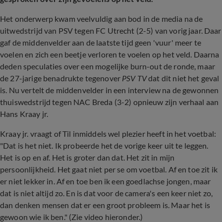
Het onderwerp kwam veelvuldig aan bod in de media na de
uitwedstrijd van PSV tegen FC Utrecht (2-5) van vorig jaar. Daar
gaf de middenvelder aan de laatste tijd geen 'vuur' meer te
voelen en zich een beetje verloren te voelen op het veld. Daarna
deden speculaties over een mogelijke burn-out de ronde, maar
de 27-jarige benadrukte tegenover
PSV TV
dat dit niet het geval
is. Nu vertelt de middenvelder in een interview na de gewonnen
thuiswedstrijd tegen NAC Breda (3-2) opnieuw zijn verhaal aan
Hans Kraay jr.
Kraay jr. vraagt of Til inmiddels wel plezier heeft in het voetbal:
"Dat is het niet. Ik probeerde het de vorige keer uit te leggen.
Het is op en af. Het is groter dan dat. Het zit in mijn
persoonlijkheid. Het gaat niet per se om voetbal. Af en toe zit ik
er niet lekker in. Af en toe ben ik een goedlachse jongen, maar
dat is niet altijd zo. En is dat voor de camera's een keer niet zo,
dan denken mensen dat er een groot probleem is. Maar het is
gewoon wie ik ben." (Zie video hieronder.)