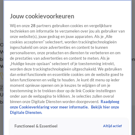
Jouw cookievoorkeuren
Wij en onze
28
partners gebruiken cookies en vergelijkbare
technieken om informatie te verzamelen over jou als gebruiker van
onze website(s), jouw gedrag en jouw apparaten. Als je „Alle
cookies accepteren” selecteert, worden trackingtechnologieën
Overzicht
In de
Onze programma's
Uitzendingen
Onze gezichten
ingeschakeld om onze advertenties en content te kunnen
Wandelgangen
Interviews
Uitzending
personaliseren, onze producten en diensten te verbeteren en om
bijwonen
de prestaties van advertenties en content te meten. Als je
Podcast
Shop
Veelgestelde vragen
Kijkersvraag insturen
„Huidige keuze opslaan” selecteert of je toestemming intrekt,
Volg Vandaag Inside
worden deze trackingtechnologieën uitgeschakeld. We gebruiken
dan enkel functionele en essentiële cookies om de website goed te
laten functioneren en veilig te houden. Je kunt dit menu op ieder
moment opnieuw openen om je keuzes te wijzigen of om je
Zoeken
toestemming in te trekken door op de link Cookie-instellingen
Uitzendingen
Vandaag Inside
De Oranjezomer
Shop
Uitzending
onder aan de webpagina te klikken. Je selecties zullen overal
bijwonen
binnen onze Digitale Diensten worden doorgevoerd.
Raadpleeg
onze Cookieverklaring voor meer informatie.
Bekijk hier onze
Digitale Diensten.
Altijd actief
Functioneel & Essentieel