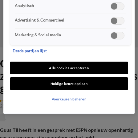
Analytisch
Advertising & Commercieel
Marketing & Social media
Derde partijen lijst
Guus Til opnieuw open over
Alle cookies accepteren
zijn gevoel op het veld: 'Het is
Huidige keuze opslaan
gewoon wie ik ben'
Voorkeuren beheren
PSV
25 jan 2025, 21:32
Guus Til heeft in een gesprek met
ESPN
opnieuw openhartig
gesproken over zijn gevoelens op het veld.