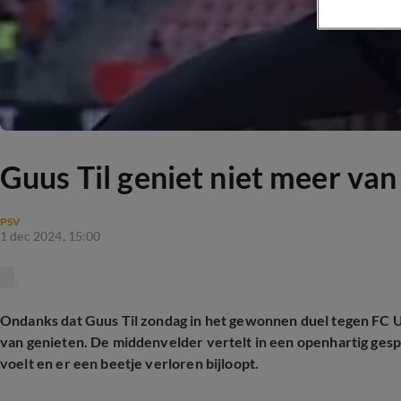
Guus Til geniet niet meer van g
PSV
1 dec 2024, 15:00
Ondanks dat Guus Til zondag in het gewonnen duel tegen FC Ut
van genieten. De middenvelder vertelt in een openhartig ges
voelt en er een beetje verloren bijloopt.