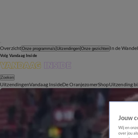
Overzicht
In de Wande
Onze programma's
Uitzendingen
Onze gezichten
Volg Vandaag Inside
Zoeken
Uitzendingen
Vandaag Inside
De Oranjezomer
Shop
Uitzending b
Jouw c
Wij en onz
over jou al