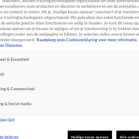
” selecteert, worden trackingtechnologieën ingeschakeld om onze advertenties
personaliseren, onze producten en diensten te verbeteren en om de prestaties 
s en content te meten. Als je „Huidige keuze opslaan” selecteert of je toestemm
e trackingtechnologieën uitgeschakeld. We gebruiken dan enkel functionele en
de website goed te laten functioneren en veilig te houden. Je kunt dit menu op
ieuw openen om je keuzes te wijzigen of om je toestemming in te trekken door
ellingen onder aan de webpagina te klikken. Je selecties zullen overal binnen o
orden doorgevoerd.
Raadpleeg onze Cookieverklaring voor meer informatie.
ale Diensten.
eel & Essentieel
sch
sing & Commercieel
ng & Social media
jen lijst
en beheren
Huidige keuze opslaan
Alle cookie