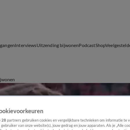
lgangen
Interviews
Uitzending bijwonen
Podcast
Shop
Veelgesteld
ijwonen
ookievoorkeuren
e
28
partners gebruiken cookies en vergelijkbare technieken om informatie te
s gebruiker van onze website(s), jouw gedrag en jouw apparaten. Als je „Alle co