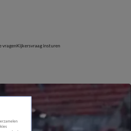
e vragen
Kijkersvraag insturen
 verzamelen
okies