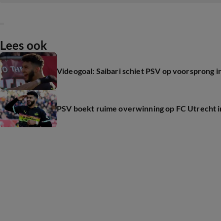
Lees ook
Videogoal: Saibari schiet PSV op voorsprong 
PSV boekt ruime overwinning op FC Utrecht i