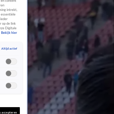
 en content
van
ing intrekt,
 essentiële
 ieder
 op de link
nze Digitale
Bekijk hier
Altijd actief
s accepteren