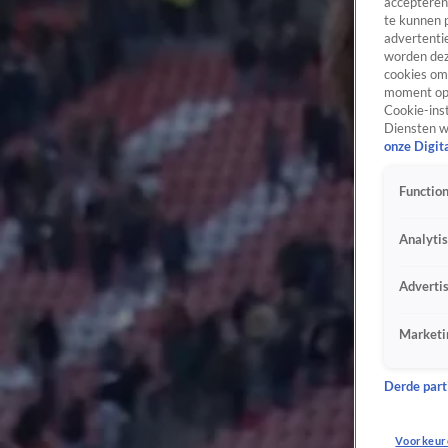
accepteren
te kunnen 
advertentie
worden dez
cookies om 
moment opn
Cookie-inst
Diensten w
onze Digit
Function
Analyti
Adverti
Marketi
Derde parti
Voorkeur