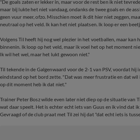
"De goals zaten er lekker in, maar voor de rest ben ik niet tevr
maar bij lukte het niet vandaag, ondanks de twee goals en de assist
geen vuur meer, ofzo. Misschien moet ik dit hier niet zeggen, maar 
neutraal op het veld. Ik kan het niet plaatsen. Ik loop er een bee
Volgens Til heeft hij nog wel plezier in het voetballen, maar kan h
binnenin. Ik loop op het veld, maar ik voel het op het moment nie
Ik wil het wel, maar het lukt gewoon niet."
Til tekende in de Galgenwaard voor de 2-1 van PSV, voordat hij 
eindstand op het bord zette. "Dat was meer frustratie en dat wil ik
op dit moment heb ik dat niet."
Trainer Peter Bosz wilde even later niet diep op de situatie van T
wat daar speelt. Het is echter echt iets van Guus en ik vind dat i
Gevraagd of de club praat met Til zei hij dat "dat echt iets is tus