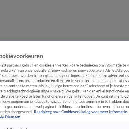
lgangen
Interviews
Uitzending bijwonen
Podcast
Shop
Veelgesteld
ookievoorkeuren
e
28
partners gebruiken cookies en vergelijkbare technieken om informatie te
s gebruiker van onze website(s), jouw gedrag en jouw apparaten. Als je „Alle co
” selecteert, worden trackingtechnologieën ingeschakeld om onze advertenties
ijwonen
personaliseren, onze producten en diensten te verbeteren en om de prestaties 
s en content te meten. Als je „Huidige keuze opslaan” selecteert of je toestemm
e trackingtechnologieën uitgeschakeld. We gebruiken dan enkel functionele en
de website goed te laten functioneren en veilig te houden. Je kunt dit menu op
ieuw openen om je keuzes te wijzigen of om je toestemming in te trekken door
ellingen onder aan de webpagina te klikken. Je selecties zullen overal binnen o
orden doorgevoerd.
Raadpleeg onze Cookieverklaring voor meer informatie.
ale Diensten.