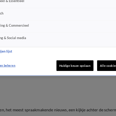
eel & Essentieel
sch
sing & Commercieel
ng & Social media
jen lijst
en beheren
Huidige keuze opslaan
Alle cookie
ten, het meest spraakmakende nieuws, een kijkje achter de scher