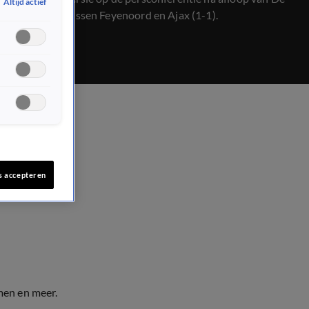
Altijd actief
Klassieker tussen Feyenoord en Ajax (1-1).
s accepteren
men en meer.