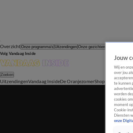
Overzicht
In de Wande
Onze programma's
Uitzendingen
Onze gezichten
Volg Vandaag Inside
Jouw c
Wij en onz
over jou al
Zoeken
accepteren
Uitzendingen
Vandaag Inside
De Oranjezomer
Shop
Uitzending b
te kunnen 
advertentie
worden dez
cookies om 
moment opn
Cookie-inst
Diensten w
onze Digit