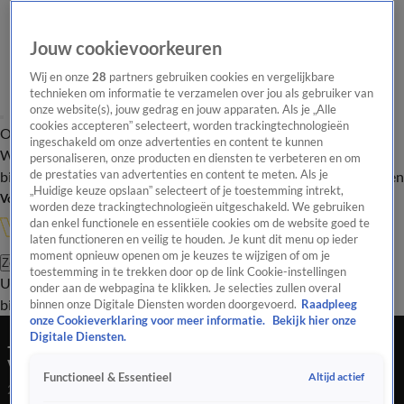
Jouw cookievoorkeuren
Wij en onze
28
partners gebruiken cookies en vergelijkbare
technieken om informatie te verzamelen over jou als gebruiker van
onze website(s), jouw gedrag en jouw apparaten. Als je „Alle
cookies accepteren” selecteert, worden trackingtechnologieën
Overzicht
In de
Onze programma's
Uitzendingen
Onze gezichten
ingeschakeld om onze advertenties en content te kunnen
Wandelgangen
Interviews
Uitzending
personaliseren, onze producten en diensten te verbeteren en om
bijwonen
de prestaties van advertenties en content te meten. Als je
Podcast
Shop
Veelgestelde vragen
Kijkersvraag insturen
„Huidige keuze opslaan” selecteert of je toestemming intrekt,
Volg Vandaag Inside
worden deze trackingtechnologieën uitgeschakeld. We gebruiken
dan enkel functionele en essentiële cookies om de website goed te
laten functioneren en veilig te houden. Je kunt dit menu op ieder
moment opnieuw openen om je keuzes te wijzigen of om je
Zoeken
toestemming in te trekken door op de link Cookie-instellingen
Uitzendingen
Vandaag Inside
De Oranjezomer
Shop
Uitzending
onder aan de webpagina te klikken. Je selecties zullen overal
bijwonen
binnen onze Digitale Diensten worden doorgevoerd.
Raadpleeg
onze Cookieverklaring voor meer informatie.
Bekijk hier onze
Johan Derksen over situatie bij Feyenoord: 'Ik
Digitale Diensten.
vind het alleen echt schandelijk...'
Altijd actief
Functioneel & Essentieel
24 apr 2026, 23:51