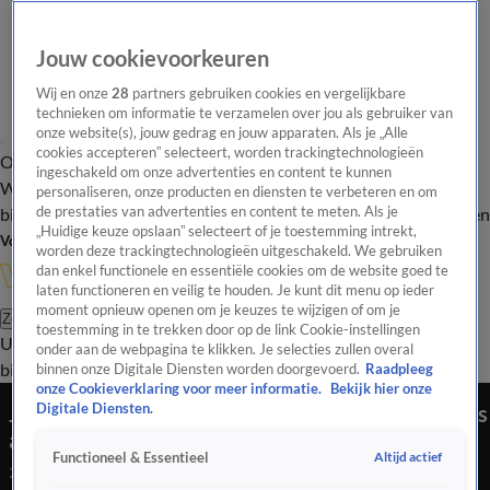
Jouw cookievoorkeuren
Wij en onze
28
partners gebruiken cookies en vergelijkbare
technieken om informatie te verzamelen over jou als gebruiker van
onze website(s), jouw gedrag en jouw apparaten. Als je „Alle
cookies accepteren” selecteert, worden trackingtechnologieën
Overzicht
In de
Onze programma's
Uitzendingen
Onze gezichten
ingeschakeld om onze advertenties en content te kunnen
Wandelgangen
Interviews
Uitzending
personaliseren, onze producten en diensten te verbeteren en om
bijwonen
de prestaties van advertenties en content te meten. Als je
Podcast
Shop
Veelgestelde vragen
Kijkersvraag insturen
„Huidige keuze opslaan” selecteert of je toestemming intrekt,
Volg Vandaag Inside
worden deze trackingtechnologieën uitgeschakeld. We gebruiken
dan enkel functionele en essentiële cookies om de website goed te
laten functioneren en veilig te houden. Je kunt dit menu op ieder
moment opnieuw openen om je keuzes te wijzigen of om je
Zoeken
toestemming in te trekken door op de link Cookie-instellingen
Uitzendingen
Vandaag Inside
De Oranjezomer
Shop
Uitzending
onder aan de webpagina te klikken. Je selecties zullen overal
bijwonen
binnen onze Digitale Diensten worden doorgevoerd.
Raadpleeg
onze Cookieverklaring voor meer informatie.
Bekijk hier onze
Jakub Moder over adviseur Dick Advocaat: ‘He’s
Digitale Diensten.
a big guy!'
Altijd actief
Functioneel & Essentieel
22 mrt 2026, 18:50