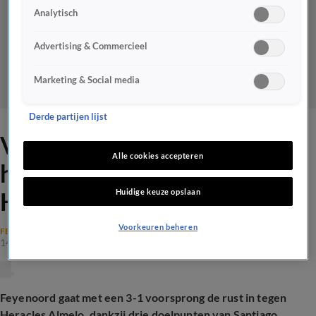
Analytisch
Advertising & Commercieel
Marketing & Social media
Derde partijen lijst
Videogoal: Giménez maakt
Alle cookies accepteren
hattrick na mooie assist van
Huidige keuze opslaan
Hadj-Moussa
Voorkeuren beheren
FEYENOORD
14 dec 2024, 21:52
Feyenoord gaat met een 3-1 voorsprong de rust in tegen
Heracles Almelo, dankzij drie doelpunten van Santiago