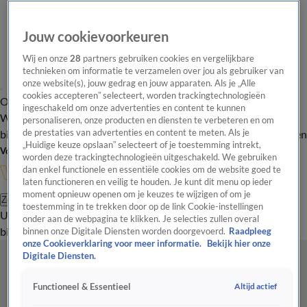
Jouw cookievoorkeuren
Wij en onze
28
partners gebruiken cookies en vergelijkbare
technieken om informatie te verzamelen over jou als gebruiker van
onze website(s), jouw gedrag en jouw apparaten. Als je „Alle
cookies accepteren” selecteert, worden trackingtechnologieën
Overzicht
In de
Onze programma's
Uitzendingen
Onze gezichten
ingeschakeld om onze advertenties en content te kunnen
Wandelgangen
Interviews
Uitzending
personaliseren, onze producten en diensten te verbeteren en om
bijwonen
de prestaties van advertenties en content te meten. Als je
Podcast
Shop
Veelgestelde vragen
Kijkersvraag insturen
„Huidige keuze opslaan” selecteert of je toestemming intrekt,
Volg Vandaag Inside
worden deze trackingtechnologieën uitgeschakeld. We gebruiken
dan enkel functionele en essentiële cookies om de website goed te
laten functioneren en veilig te houden. Je kunt dit menu op ieder
moment opnieuw openen om je keuzes te wijzigen of om je
Zoeken
toestemming in te trekken door op de link Cookie-instellingen
Uitzendingen
Vandaag Inside
De Oranjezomer
Shop
Uitzending
onder aan de webpagina te klikken. Je selecties zullen overal
bijwonen
binnen onze Digitale Diensten worden doorgevoerd.
Raadpleeg
onze Cookieverklaring voor meer informatie.
Bekijk hier onze
Digitale Diensten.
Altijd actief
Functioneel & Essentieel