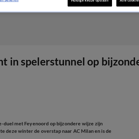
Huidige keuze opslaan
Alle cookie
t in spelerstunnel op bijzond
duel met Feyenoord op bijzondere wijze zijn
te deze winter de overstap naar AC Milan en is de