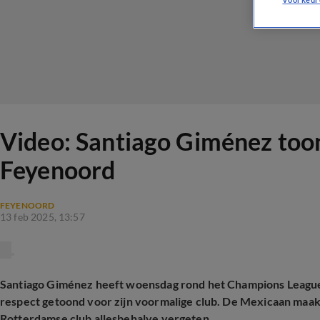
Video: Santiago Giménez toon
Feyenoord
FEYENOORD
13 feb 2025, 13:57
Santiago Giménez heeft woensdag rond het Champions League-
respect getoond voor zijn voormalige club. De Mexicaan maak
Rotterdamse club allesbehalve vergeten.