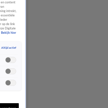
 en content
van
ing intrekt,
 essentiële
 ieder
 op de link
nze Digitale
Bekijk hier
Altijd actief