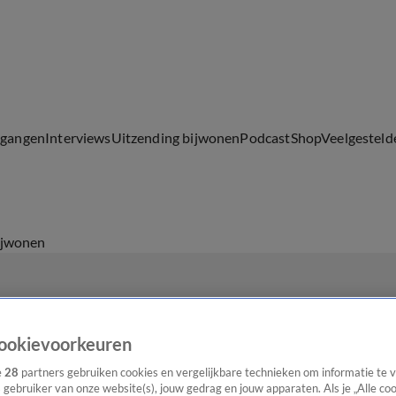
lgangen
Interviews
Uitzending bijwonen
Podcast
Shop
Veelgesteld
ijwonen
ookievoorkeuren
e
28
partners gebruiken cookies en vergelijkbare technieken om informatie te
s gebruiker van onze website(s), jouw gedrag en jouw apparaten. Als je „Alle co