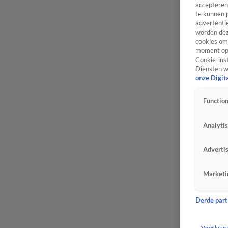
accepteren
te kunnen 
advertentie
worden dez
cookies om 
moment opn
Cookie-inst
Diensten w
onze Digit
Function
Analyti
Adverti
Marketi
Derde parti
Voorkeur