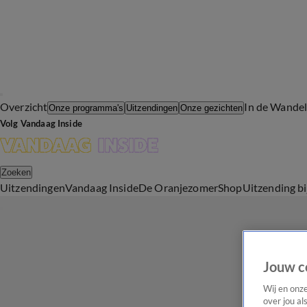
Overzicht
In de Wande
Onze programma's
Uitzendingen
Onze gezichten
Volg Vandaag Inside
Zoeken
Uitzendingen
Vandaag Inside
De Oranjezomer
Shop
Uitzending b
Jouw c
Wij en onz
over jou al