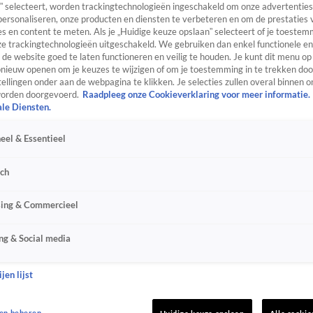
” selecteert, worden trackingtechnologieën ingeschakeld om onze advertenties
personaliseren, onze producten en diensten te verbeteren en om de prestaties 
s en content te meten. Als je „Huidige keuze opslaan” selecteert of je toestemm
e trackingtechnologieën uitgeschakeld. We gebruiken dan enkel functionele en
de website goed te laten functioneren en veilig te houden. Je kunt dit menu op
ieuw openen om je keuzes te wijzigen of om je toestemming in te trekken door
ellingen onder aan de webpagina te klikken. Je selecties zullen overal binnen o
orden doorgevoerd.
Raadpleeg onze Cookieverklaring voor meer informatie.
ale Diensten.
eel & Essentieel
sch
sing & Commercieel
ng & Social media
jen lijst
en beheren