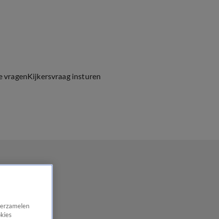
e vragen
Kijkersvraag insturen
 verzamelen
okies