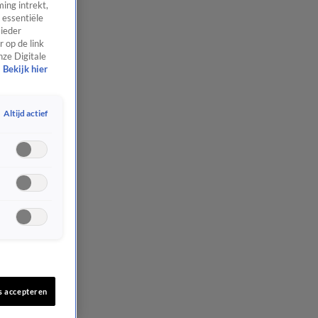
ing intrekt,
 essentiële
 ieder
 op de link
nze Digitale
Bekijk hier
Altijd actief
s accepteren