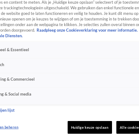
s en content te meten. Als je „Huidige keuze opslaan” selecteert of je toestemm
e trackingtechnologieën uitgeschakeld. We gebruiken dan enkel functionele en
de website goed te laten functioneren en veilig te houden. Je kunt dit menu op
ieuw openen om je keuzes te wijzigen of om je toestemming in te trekken door
ellingen onder aan de webpagina te klikken. Je selecties zullen overal binnen o
orden doorgevoerd.
Raadpleeg onze Cookieverklaring voor meer informatie.
ale Diensten.
eel & Essentieel
sch
sing & Commercieel
ng & Social media
jen lijst
en beheren
Huidige keuze opslaan
Alle cookie