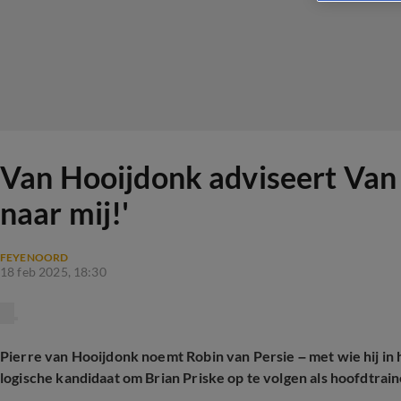
Van Hooijdonk adviseert Van P
naar mij!'
FEYENOORD
18 feb 2025, 18:30
Pierre van Hooijdonk noemt Robin van Persie – met wie hij in
logische kandidaat om Brian Priske op te volgen als hoofdtrai