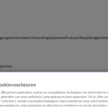
lgangen
Interviews
Uitzending bijwonen
Podcast
Shop
Veelgesteld
ijwonen
ookievoorkeuren
e
28
partners gebruiken cookies en vergelijkbare technieken om informatie te
s gebruiker van onze website(s), jouw gedrag en jouw apparaten. Als je „Alle co
” selecteert, worden trackingtechnologieën ingeschakeld om onze advertenties
personaliseren, onze producten en diensten te verbeteren en om de prestaties 