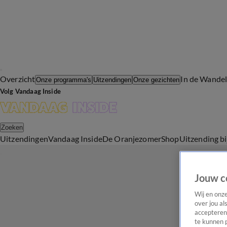
Overzicht
In de Wande
Onze programma's
Uitzendingen
Onze gezichten
Volg Vandaag Inside
Zoeken
Uitzendingen
Vandaag Inside
De Oranjezomer
Shop
Uitzending b
Jouw c
Wij en onz
over jou al
accepteren
te kunnen 