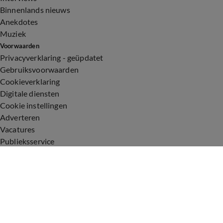
Binnenlands nieuws
Anekdotes
Muziek
Voorwaarden
Privacyverklaring - geüpdatet
Gebruiksvoorwaarden
Cookieverklaring
Digitale diensten
Cookie instellingen
Adverteren
Vacatures
Publieksservice
Toegankelijkheid
Uitzendingen
Vandaag Inside
De Oranjezomer
De Oranjezondag
Veronica Inside