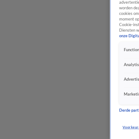
advertentie
worden dez
cookies om 
moment opn
Cookie-inst
Diensten w
onze Digit
Function
Analyti
Adverti
Marketi
Derde parti
Voorkeur