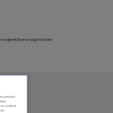
e vragen
Kijkersvraag insturen
 verzamelen
okies
 en content
van