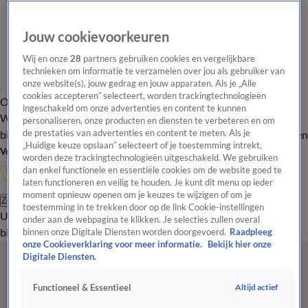
Jouw cookievoorkeuren
Wij en onze
28
partners gebruiken cookies en vergelijkbare
technieken om informatie te verzamelen over jou als gebruiker van
onze website(s), jouw gedrag en jouw apparaten. Als je „Alle
cookies accepteren” selecteert, worden trackingtechnologieën
Overzicht
In de
Onze programma's
Uitzendingen
Onze gezichten
ingeschakeld om onze advertenties en content te kunnen
Wandelgangen
Interviews
Uitzending
personaliseren, onze producten en diensten te verbeteren en om
bijwonen
de prestaties van advertenties en content te meten. Als je
Podcast
Shop
Veelgestelde vragen
Kijkersvraag insturen
„Huidige keuze opslaan” selecteert of je toestemming intrekt,
Volg Vandaag Inside
worden deze trackingtechnologieën uitgeschakeld. We gebruiken
dan enkel functionele en essentiële cookies om de website goed te
laten functioneren en veilig te houden. Je kunt dit menu op ieder
moment opnieuw openen om je keuzes te wijzigen of om je
Zoeken
toestemming in te trekken door op de link Cookie-instellingen
Uitzendingen
Vandaag Inside
De Oranjezomer
Shop
Uitzending
onder aan de webpagina te klikken. Je selecties zullen overal
bijwonen
binnen onze Digitale Diensten worden doorgevoerd.
Raadpleeg
onze Cookieverklaring voor meer informatie.
Bekijk hier onze
Digitale Diensten.
Altijd actief
Functioneel & Essentieel