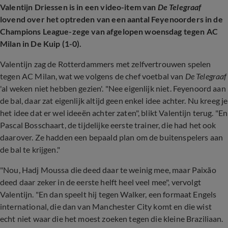
Valentijn Driessen is in een video-item van
De Telegraaf
lovend over het optreden van een aantal Feyenoorders in de
Champions League-zege van afgelopen woensdag tegen AC
Milan in De Kuip (1-0).
Valentijn zag de Rotterdammers met zelfvertrouwen spelen
tegen AC Milan, wat we volgens de chef voetbal van
De Telegraaf
'al weken niet hebben gezien'. "Nee eigenlijk niet. Feyenoord aan
de bal, daar zat eigenlijk altijd geen enkel idee achter. Nu kreeg je
het idee dat er wel ideeën achter zaten", blikt Valentijn terug. "En
Pascal Bosschaart, de tijdelijke eerste trainer, die had het ook
daarover. Ze hadden een bepaald plan om de buitenspelers aan
de bal te krijgen."
"Nou, Hadj Moussa die deed daar te weinig mee, maar Paixão
deed daar zeker in de eerste helft heel veel mee", vervolgt
Valentijn. "En dan speelt hij tegen Walker, een formaat Engels
international, die dan van Manchester City komt en die wist
echt niet waar die het moest zoeken tegen die kleine Braziliaan.