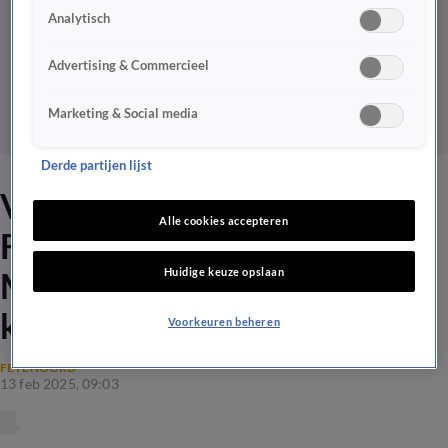
Analytisch
Advertising & Commercieel
Marketing & Social media
Derde partijen lijst
Valentijn looft optreden van
Alle cookies accepteren
Feyenoorders tegen AC
Huidige keuze opslaan
Milan: 'Hij liet Walker alle
kanten zien!'
Voorkeuren beheren
FEYENOORD
13 feb 2025, 09:03