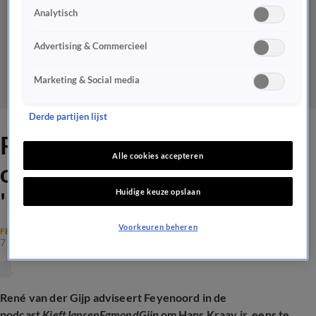
Analytisch
Advertising & Commercieel
Marketing & Social media
Derde partijen lijst
René adviseert Feyenoord
Alle cookies accepteren
om Hans Kraay jr. te bellen:
Huidige keuze opslaan
'Iedere drie maanden!'
Voorkeuren beheren
FEYENOORD
7 jan 2025, 17:35
René van der Gijp adviseert Feyenoord in de
podcast
KieftJansenEgmondGijp
om Hans Kraay jr. eens te