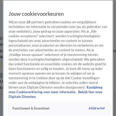
Jouw cookievoorkeuren
Wij en onze
28
partners gebruiken cookies en vergelijkbare
technieken om informatie te verzamelen over jou als gebruiker van
onze website(s), jouw gedrag en jouw apparaten. Als je „Alle
cookies accepteren” selecteert, worden trackingtechnologieën
Overzicht
In de
Onze programma's
Uitzendingen
Onze gezichten
ingeschakeld om onze advertenties en content te kunnen
Wandelgangen
Interviews
Uitzending
personaliseren, onze producten en diensten te verbeteren en om
bijwonen
de prestaties van advertenties en content te meten. Als je
Podcast
Shop
Veelgestelde vragen
Kijkersvraag insturen
„Huidige keuze opslaan” selecteert of je toestemming intrekt,
Volg Vandaag Inside
worden deze trackingtechnologieën uitgeschakeld. We gebruiken
dan enkel functionele en essentiële cookies om de website goed te
laten functioneren en veilig te houden. Je kunt dit menu op ieder
moment opnieuw openen om je keuzes te wijzigen of om je
Zoeken
toestemming in te trekken door op de link Cookie-instellingen
Uitzendingen
Vandaag Inside
De Oranjezomer
Shop
Uitzending
onder aan de webpagina te klikken. Je selecties zullen overal
bijwonen
binnen onze Digitale Diensten worden doorgevoerd.
Raadpleeg
onze Cookieverklaring voor meer informatie.
Bekijk hier onze
Digitale Diensten.
Altijd actief
Functioneel & Essentieel