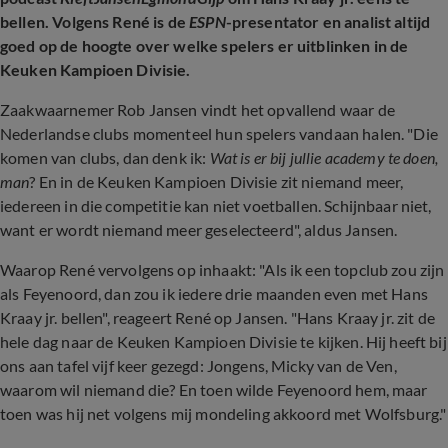
bellen. Volgens René is de
ESPN
-presentator en analist altijd
goed op de hoogte over welke spelers er uitblinken in de
Keuken Kampioen Divisie.
Zaakwaarnemer Rob Jansen vindt het opvallend waar de
Nederlandse clubs momenteel hun spelers vandaan halen. "Die
komen van clubs, dan denk ik:
Wat is er bij jullie academy te doen,
man
? En in de Keuken Kampioen Divisie zit niemand meer,
iedereen in die competitie kan niet voetballen. Schijnbaar niet,
want er wordt niemand meer geselecteerd", aldus Jansen.
Waarop René vervolgens op inhaakt: "Als ik een topclub zou zijn
als Feyenoord, dan zou ik iedere drie maanden even met Hans
Kraay jr. bellen", reageert René op Jansen. "Hans Kraay jr. zit de
hele dag naar de Keuken Kampioen Divisie te kijken. Hij heeft bij
ons aan tafel vijf keer gezegd: Jongens, Micky van de Ven,
waarom wil niemand die? En toen wilde Feyenoord hem, maar
toen was hij net volgens mij mondeling akkoord met Wolfsburg."