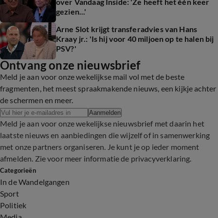
over Vandaag Inside: 'Ze heeft het één keer
gezien...'
Arne Slot krijgt transferadvies van Hans
Kraay jr.: 'Is hij voor 40 miljoen op te halen bij
PSV?'
Ontvang onze nieuwsbrief
Meld je aan voor onze wekelijkse mail vol met de beste
fragmenten, het meest spraakmakende nieuws, een kijkje achter
de schermen en meer.
Aanmelden
Meld je aan voor onze wekelijkse nieuwsbrief met daarin het
laatste nieuws en aanbiedingen die wijzelf of in samenwerking
met onze partners organiseren. Je kunt je op ieder moment
afmelden. Zie voor meer informatie de
privacyverklaring
.
Categorieën
In de Wandelgangen
Sport
Politiek
Media