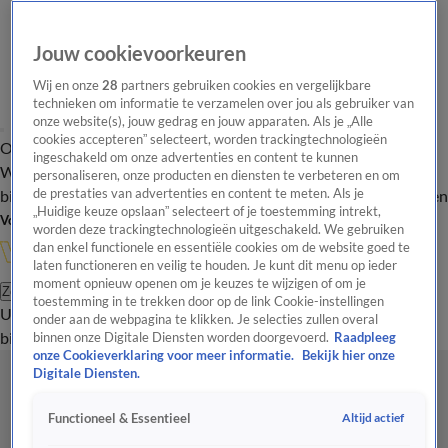
Jouw cookievoorkeuren
Wij en onze
28
partners gebruiken cookies en vergelijkbare
technieken om informatie te verzamelen over jou als gebruiker van
onze website(s), jouw gedrag en jouw apparaten. Als je „Alle
cookies accepteren” selecteert, worden trackingtechnologieën
Overzicht
In de
Onze programma's
Uitzendingen
Onze gezichten
ingeschakeld om onze advertenties en content te kunnen
Wandelgangen
Interviews
Uitzending
personaliseren, onze producten en diensten te verbeteren en om
bijwonen
de prestaties van advertenties en content te meten. Als je
Podcast
Shop
Veelgestelde vragen
Kijkersvraag insturen
„Huidige keuze opslaan” selecteert of je toestemming intrekt,
Volg Vandaag Inside
worden deze trackingtechnologieën uitgeschakeld. We gebruiken
dan enkel functionele en essentiële cookies om de website goed te
laten functioneren en veilig te houden. Je kunt dit menu op ieder
moment opnieuw openen om je keuzes te wijzigen of om je
Zoeken
toestemming in te trekken door op de link Cookie-instellingen
Uitzendingen
Vandaag Inside
De Oranjezomer
Shop
Uitzending
onder aan de webpagina te klikken. Je selecties zullen overal
bijwonen
binnen onze Digitale Diensten worden doorgevoerd.
Raadpleeg
onze Cookieverklaring voor meer informatie.
Bekijk hier onze
Digitale Diensten.
Altijd actief
Functioneel & Essentieel