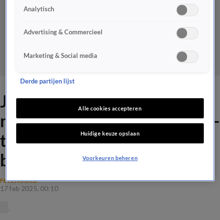
Analytisch
Advertising & Commercieel
Marketing & Social media
Derde partijen lijst
Jack van Gelder over
Alle cookies accepteren
mogelijke nieuwe Feyenoord-
Huidige keuze opslaan
trainer: 'Hij past totaal niet
bij Feyenoord!'
Voorkeuren beheren
FEYENOORD
17 feb 2025, 00:10