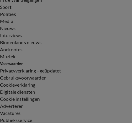
Sport
Politiek
Media
Nieuws
Interviews
Binnenlands nieuws
Anekdotes
Muziek
Voorwaarden
Privacyverklaring - geüpdatet
Gebruiksvoorwaarden
Cookieverklaring
Digitale diensten
Cookie instellingen
Adverteren
Vacatures
Publieksservice
Toegankelijkheid