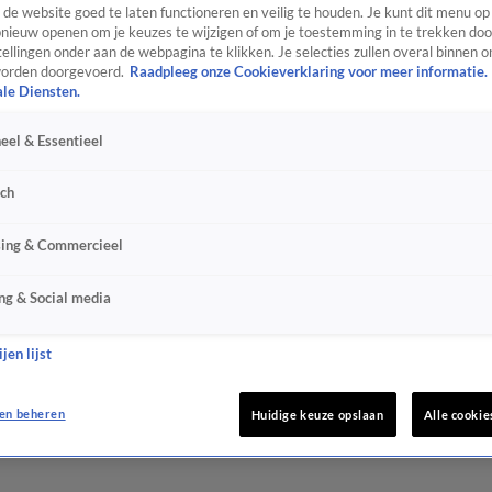
de website goed te laten functioneren en veilig te houden. Je kunt dit menu op
ieuw openen om je keuzes te wijzigen of om je toestemming in te trekken door
ellingen onder aan de webpagina te klikken. Je selecties zullen overal binnen o
orden doorgevoerd.
Raadpleeg onze Cookieverklaring voor meer informatie.
ale Diensten.
eel & Essentieel
sch
sing & Commercieel
ng & Social media
jen lijst
en beheren
Huidige keuze opslaan
Alle cookie