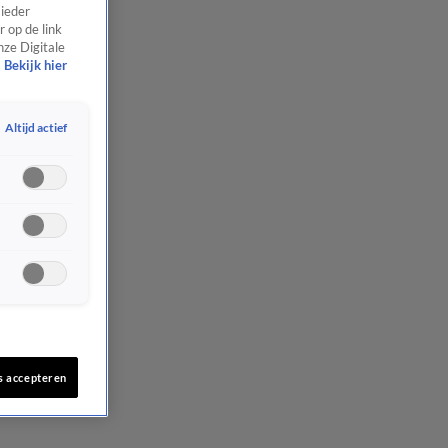
 ieder
 op de link
nze Digitale
Bekijk hier
Altijd actief
s accepteren