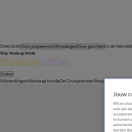
Overzicht
In de Wande
Onze programma's
Uitzendingen
Onze gezichten
Volg Vandaag Inside
Zoeken
Uitzendingen
Vandaag Inside
De Oranjezomer
Shop
Uitzending b
Jouw c
Wij en onz
over jou al
accepteren
te kunnen 
advertentie
worden dez