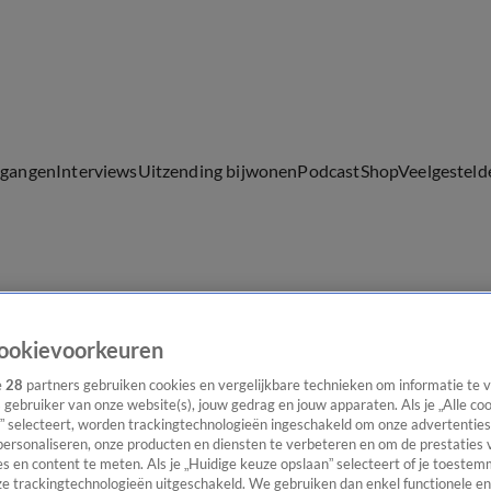
lgangen
Interviews
Uitzending bijwonen
Podcast
Shop
Veelgesteld
ijwonen
ookievoorkeuren
e
28
partners gebruiken cookies en vergelijkbare technieken om informatie te
s gebruiker van onze website(s), jouw gedrag en jouw apparaten. Als je „Alle co
” selecteert, worden trackingtechnologieën ingeschakeld om onze advertenties
personaliseren, onze producten en diensten te verbeteren en om de prestaties 
s en content te meten. Als je „Huidige keuze opslaan” selecteert of je toestemm
e trackingtechnologieën uitgeschakeld. We gebruiken dan enkel functionele en