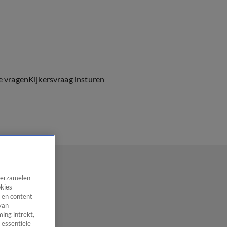
e vragen
Kijkersvraag insturen
 verzamelen
okies
 en content
van
ing intrekt,
 essentiële