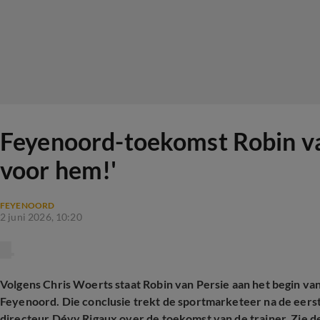
Feyenoord-toekomst Robin van
voor hem!'
FEYENOORD
2 juni 2026, 10:20
Volgens Chris Woerts staat Robin van Persie aan het begin va
Feyenoord. Die conclusie trekt de sportmarketeer na de eers
directeur Dévy Rigaux over de toekomst van de trainer. Zie d