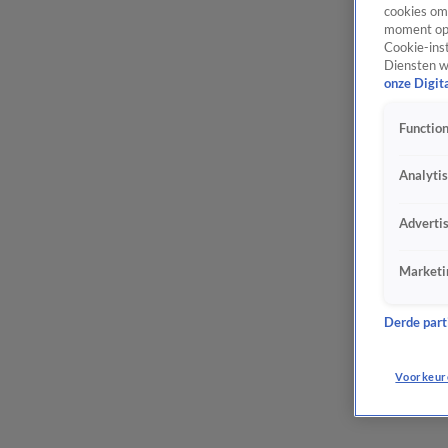
cookies om 
moment opn
Cookie-inst
Diensten w
onze Digit
Function
Analyti
Adverti
Marketi
Derde parti
Voorkeur