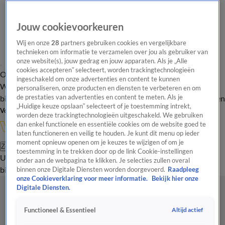
Jouw cookievoorkeuren
Wij en onze
28
partners gebruiken cookies en vergelijkbare
technieken om informatie te verzamelen over jou als gebruiker van
onze website(s), jouw gedrag en jouw apparaten. Als je „Alle
cookies accepteren” selecteert, worden trackingtechnologieën
Overzicht
In de
Onze programma's
Uitzendingen
Onze gezichten
ingeschakeld om onze advertenties en content te kunnen
Wandelgangen
Interviews
Uitzending
personaliseren, onze producten en diensten te verbeteren en om
bijwonen
de prestaties van advertenties en content te meten. Als je
Podcast
Shop
Veelgestelde vragen
Kijkersvraag insturen
„Huidige keuze opslaan” selecteert of je toestemming intrekt,
Volg Vandaag Inside
worden deze trackingtechnologieën uitgeschakeld. We gebruiken
dan enkel functionele en essentiële cookies om de website goed te
laten functioneren en veilig te houden. Je kunt dit menu op ieder
moment opnieuw openen om je keuzes te wijzigen of om je
Zoeken
toestemming in te trekken door op de link Cookie-instellingen
Uitzendingen
Vandaag Inside
De Oranjezomer
Shop
Uitzending
onder aan de webpagina te klikken. Je selecties zullen overal
bijwonen
binnen onze Digitale Diensten worden doorgevoerd.
Raadpleeg
onze Cookieverklaring voor meer informatie.
Bekijk hier onze
Digitale Diensten.
Altijd actief
Functioneel & Essentieel