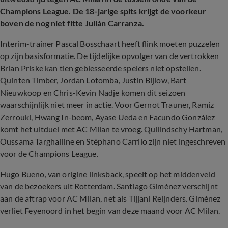
Champions League. De 18-jarige spits krijgt de voorkeur
boven de nog niet fitte Julián Carranza.
Interim-trainer Pascal Bosschaart heeft flink moeten puzzelen
op zijn basisformatie. De tijdelijke opvolger van de vertrokken
Brian Priske kan tien geblesseerde spelers niet opstellen.
Quinten Timber, Jordan Lotomba, Justin Bijlow, Bart
Nieuwkoop en Chris-Kevin Nadje komen dit seizoen
waarschijnlijk niet meer in actie. Voor Gernot Trauner, Ramiz
Zerrouki, Hwang In-beom, Ayase Ueda en Facundo González
komt het uitduel met AC Milan te vroeg. Quilindschy Hartman,
Oussama Targhalline en Stéphano Carrilo zijn niet ingeschreven
voor de Champions League.
Hugo Bueno, van origine linksback, speelt op het middenveld
van de bezoekers uit Rotterdam. Santiago Giménez verschijnt
aan de aftrap voor AC Milan, net als Tijjani Reijnders. Giménez
verliet Feyenoord in het begin van deze maand voor AC Milan.