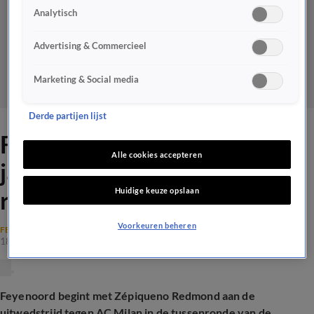
Analytisch
Advertising & Commercieel
Marketing & Social media
Derde partijen lijst
Feyenoord start met 18-
Alle cookies accepteren
jarige spits Redmond aan
Huidige keuze opslaan
return tegen AC Milan
Voorkeuren beheren
FEYENOORD
18 feb 2025, 17:53
Feyenoord begint met Zépiqueno Redmond aan de
uitwedstrijd tegen AC Milan in de tussenronde van de