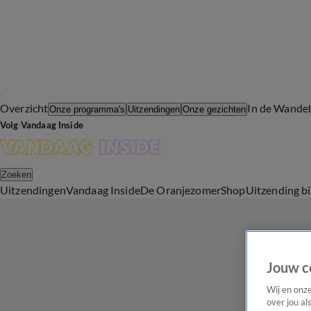
Overzicht
In de Wande
Onze programma's
Uitzendingen
Onze gezichten
Volg Vandaag Inside
Zoeken
Uitzendingen
Vandaag Inside
De Oranjezomer
Shop
Uitzending b
Jouw c
Wij en onz
over jou al