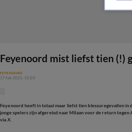
Feyenoord mist liefst tien (!)
FEYENOORD
17 feb 2025, 15:03
Feyenoord heeft in totaal maar liefst tien blessuregevallen i
jonge spelers zijn afgereisd naar Milaan voor de return tegen
via
X
.