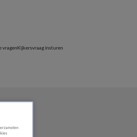
e vragen
Kijkersvraag insturen
 verzamelen
okies