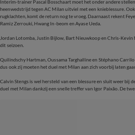
Interim-trainer Pascal Bosschaart moet het onder andere stellen
heenwedstrijd tegen AC Milan uitviel met een knieblessure. Ook
rugklachten, komt de return nog te vroeg. Daarnaast rekent Fe
Ramiz Zerrouki, Hwang In-beom en Ayase Ueda.
Jordan Lotomba, Justin Bijlow, Bart Nieuwkoop en Chris-Kevin N
dit seizoen.
Quilindschy Hartman, Oussama Targhalline en Stéphano Carrilo 
dus ook zij moeten het duel met Milan aan zich voorbij laten gaa
Calvin Stengs is wel hersteld van een blessure en sluit weer bij
duel met Milan dankzij een snelle treffer van Igor Paixão. De tw