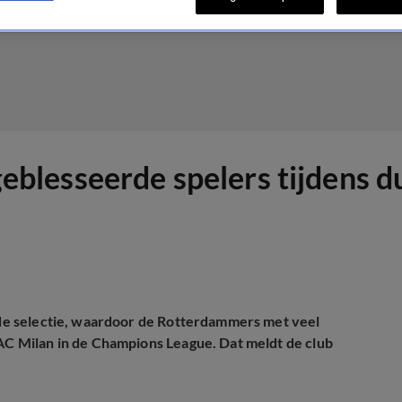
 geblesseerde spelers tijdens 
n de selectie, waardoor de Rotterdammers met veel
 AC Milan in de Champions League. Dat meldt de club