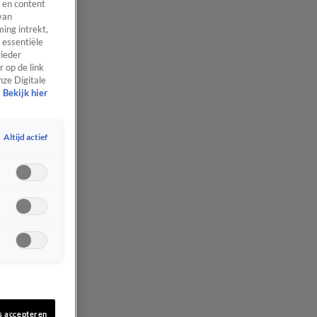
 en content
van
ing intrekt,
 essentiële
 ieder
 op de link
nze Digitale
Bekijk hier
Altijd actief
s accepteren