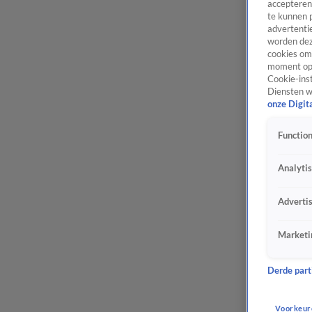
accepteren
te kunnen 
advertentie
worden dez
cookies om 
moment opn
Cookie-inst
Diensten w
onze Digit
Function
Analyti
Adverti
Marketi
Derde parti
Voorkeur