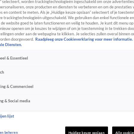
” selecteert, worden trackingtechnologieën ingeschakeld om onze advertenties
personaliseren, onze producten en diensten te verbeteren en om de prestaties 
s en content te meten. Als je „Huidige keuze opslaan” selecteert of je toestemm
e trackingtechnologieën uitgeschakeld. We gebruiken dan enkel functionele en
de website goed te laten functioneren en veilig te houden. Je kunt dit menu op
ieuw openen om je keuzes te wijzigen of om je toestemming in te trekken door
ellingen onder aan de webpagina te klikken. Je selecties zullen overal binnen o
orden doorgevoerd.
Raadpleeg onze Cookieverklaring voor meer informatie.
ale Diensten.
eel & Essentieel
sch
sing & Commercieel
ng & Social media
jen lijst
en beheren
Huidige keuze opslaan
Alle cookie