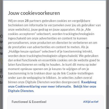
Jouw cookievoorkeuren
Wij en onze
28
partners gebruiken cookies en vergelijkbare
technieken om informatie te verzamelen over jou als gebruiker van
onze website(s), jouw gedrag en jouw apparaten. Als je „Alle
cookies accepteren” selecteert, worden trackingtechnologieën
Overzicht
In de
Onze programma's
Uitzendingen
Onze gezichten
ingeschakeld om onze advertenties en content te kunnen
Wandelgangen
Interviews
Uitzending
personaliseren, onze producten en diensten te verbeteren en om
bijwonen
de prestaties van advertenties en content te meten. Als je
Podcast
Shop
Veelgestelde vragen
Kijkersvraag insturen
„Huidige keuze opslaan” selecteert of je toestemming intrekt,
Volg Vandaag Inside
worden deze trackingtechnologieën uitgeschakeld. We gebruiken
dan enkel functionele en essentiële cookies om de website goed te
laten functioneren en veilig te houden. Je kunt dit menu op ieder
moment opnieuw openen om je keuzes te wijzigen of om je
Zoeken
toestemming in te trekken door op de link Cookie-instellingen
Uitzendingen
Vandaag Inside
De Oranjezomer
Shop
Uitzending
onder aan de webpagina te klikken. Je selecties zullen overal
bijwonen
binnen onze Digitale Diensten worden doorgevoerd.
Raadpleeg
onze Cookieverklaring voor meer informatie.
Bekijk hier onze
Digitale Diensten.
Altijd actief
Functioneel & Essentieel