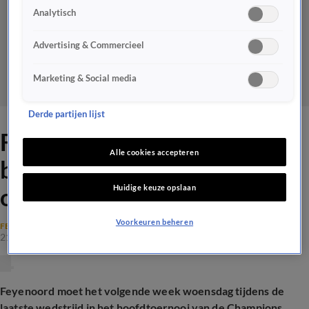
Analytisch
Advertising & Commercieel
Marketing & Social media
Derde partijen lijst
Feyenoord-fans niet welkom
Alle cookies accepteren
bij Champions League-
Huidige keuze opslaan
ontknoping tegen Lille
Voorkeuren beheren
FEYENOORD
21 jan 2025, 17:08
Feyenoord moet het volgende week woensdag tijdens de
laatste wedstrijd in het hoofdtoernooi van de Champions