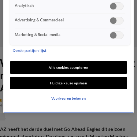
Analytisch
Advertising & Commercieel
Marketing & Social media
Derde partijen lijst
Wouter Goes scoort en krijgt
Alle cookies accepteren
rood bij AZ-revanche op Go
Huidige keuze opslaan
Ahead Eagles
Voorkeuren beheren
BINNENLANDS VOETBAL
4 mei 2025, 16:31
AZ heeft het derde duel met Go Ahead Eagles dit seizoen
winnend afgesloten. De ploeg van coach Maarten Martens