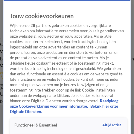
Jouw cookievoorkeuren
Wij en onze
28
partners gebruiken cookies en vergelijkbare
technieken om informatie te verzamelen over jou als gebruiker van
onze website(s), jouw gedrag en jouw apparaten. Als je „Alle
cookies accepteren” selecteert, worden trackingtechnologieën
Overzicht
In de
Onze programma's
Uitzendingen
Onze gezichten
ingeschakeld om onze advertenties en content te kunnen
Wandelgangen
Interviews
Uitzending
personaliseren, onze producten en diensten te verbeteren en om
bijwonen
de prestaties van advertenties en content te meten. Als je
Podcast
Shop
Veelgestelde vragen
Kijkersvraag insturen
„Huidige keuze opslaan” selecteert of je toestemming intrekt,
Volg Vandaag Inside
worden deze trackingtechnologieën uitgeschakeld. We gebruiken
dan enkel functionele en essentiële cookies om de website goed te
laten functioneren en veilig te houden. Je kunt dit menu op ieder
moment opnieuw openen om je keuzes te wijzigen of om je
Zoeken
toestemming in te trekken door op de link Cookie-instellingen
Uitzendingen
Vandaag Inside
De Oranjezomer
Shop
Uitzending
onder aan de webpagina te klikken. Je selecties zullen overal
bijwonen
binnen onze Digitale Diensten worden doorgevoerd.
Raadpleeg
onze Cookieverklaring voor meer informatie.
Bekijk hier onze
Digitale Diensten.
Altijd actief
Functioneel & Essentieel