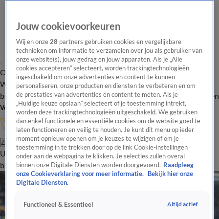
Jouw cookievoorkeuren
Wij en onze
28
partners gebruiken cookies en vergelijkbare
technieken om informatie te verzamelen over jou als gebruiker van
onze website(s), jouw gedrag en jouw apparaten. Als je „Alle
cookies accepteren” selecteert, worden trackingtechnologieën
Overzicht
In de
Onze programma's
Uitzendingen
Onze gezichten
ingeschakeld om onze advertenties en content te kunnen
Wandelgangen
Interviews
Uitzending
personaliseren, onze producten en diensten te verbeteren en om
bijwonen
de prestaties van advertenties en content te meten. Als je
Podcast
Shop
Veelgestelde vragen
Kijkersvraag insturen
„Huidige keuze opslaan” selecteert of je toestemming intrekt,
Volg Vandaag Inside
worden deze trackingtechnologieën uitgeschakeld. We gebruiken
dan enkel functionele en essentiële cookies om de website goed te
laten functioneren en veilig te houden. Je kunt dit menu op ieder
moment opnieuw openen om je keuzes te wijzigen of om je
Zoeken
toestemming in te trekken door op de link Cookie-instellingen
Uitzendingen
Vandaag Inside
De Oranjezomer
Shop
Uitzending
onder aan de webpagina te klikken. Je selecties zullen overal
bijwonen
binnen onze Digitale Diensten worden doorgevoerd.
Raadpleeg
onze Cookieverklaring voor meer informatie.
Bekijk hier onze
Digitale Diensten.
Altijd actief
Functioneel & Essentieel