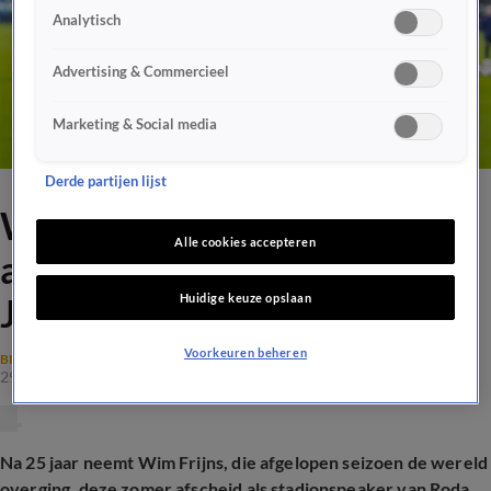
Analytisch
Advertising & Commercieel
Marketing & Social media
Derde partijen lijst
Wim Frijns stopt na 25 jaar
Alle cookies accepteren
als stadionspeaker van Roda
Huidige keuze opslaan
JC
Voorkeuren beheren
BINNENLANDS VOETBAL
29 jan 2025, 13:30
Na 25 jaar neemt Wim Frijns, die afgelopen seizoen de wereld
overging, deze zomer afscheid als stadionspeaker van Roda