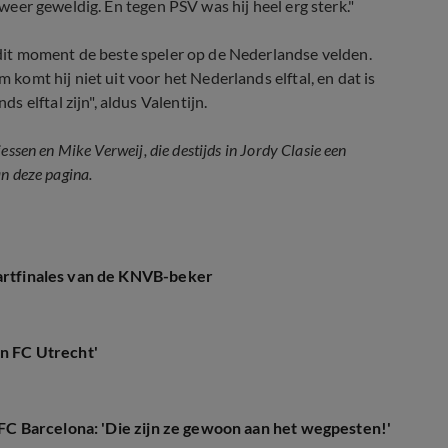
 weer geweldig. En tegen PSV was hij heel erg sterk."
 dit moment de beste speler op de Nederlandse velden.
m komt hij niet uit voor het Nederlands elftal, en dat is
 elftal zijn", aldus Valentijn.
essen en Mike Verweij, die destijds in Jordy Clasie een
an deze pagina.
wartfinales van de KNVB-beker
en FC Utrecht'
j FC Barcelona: 'Die zijn ze gewoon aan het wegpesten!'