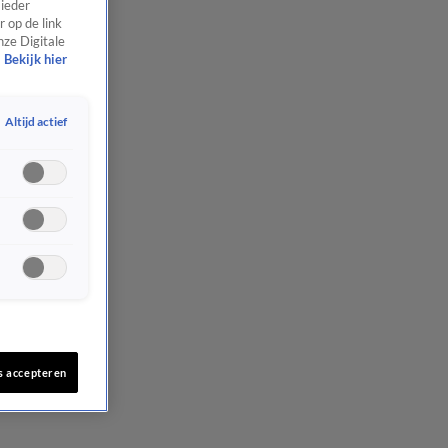
 ieder
 op de link
nze Digitale
Bekijk hier
Altijd actief
s accepteren