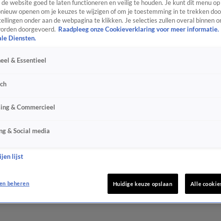
de website goed te laten functioneren en veilig te houden. Je kunt dit menu op
ieuw openen om je keuzes te wijzigen of om je toestemming in te trekken door
ellingen onder aan de webpagina te klikken. Je selecties zullen overal binnen o
orden doorgevoerd.
Raadpleeg onze Cookieverklaring voor meer informatie.
ale Diensten.
eel & Essentieel
sch
sing & Commercieel
ng & Social media
jen lijst
en beheren
Huidige keuze opslaan
Alle cookie