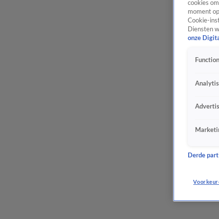
cookies om 
moment opn
Cookie-inst
Diensten w
onze Digit
Function
Analyti
Adverti
Marketi
Derde parti
Voorkeur