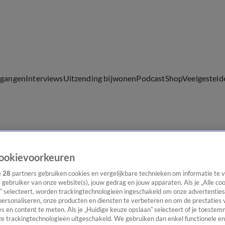
lgangen
Interviews
Uitzending bijwonen
Podcast
Shop
Veelgesteld
ijwonen
ookievoorkeuren
e
28
partners gebruiken cookies en vergelijkbare technieken om informatie te
s gebruiker van onze website(s), jouw gedrag en jouw apparaten. Als je „Alle co
” selecteert, worden trackingtechnologieën ingeschakeld om onze advertenties
personaliseren, onze producten en diensten te verbeteren en om de prestaties 
s en content te meten. Als je „Huidige keuze opslaan” selecteert of je toestemm
e trackingtechnologieën uitgeschakeld. We gebruiken dan enkel functionele en