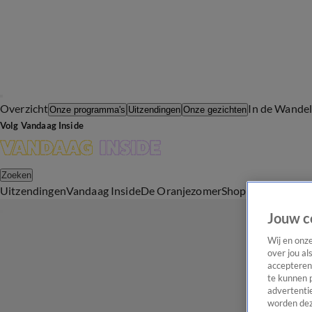
Overzicht
In de Wande
Onze programma's
Uitzendingen
Onze gezichten
Volg Vandaag Inside
Zoeken
Uitzendingen
Vandaag Inside
De Oranjezomer
Shop
Uitzending b
Jouw c
Wij en onz
over jou al
accepteren
te kunnen 
advertentie
worden dez