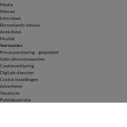
Media
Nieuws
Interviews
Binnenlands nieuws
Anekdotes
Muziek
Voorwaarden
Privacyverklaring - geüpdatet
Gebruiksvoorwaarden
Cookieverklaring
Digitale diensten
Cookie instellingen
Adverteren
Vacatures
Publieksservice
Toegankelijkheid
Uitzendingen
Vandaag Inside
De Oranjezomer