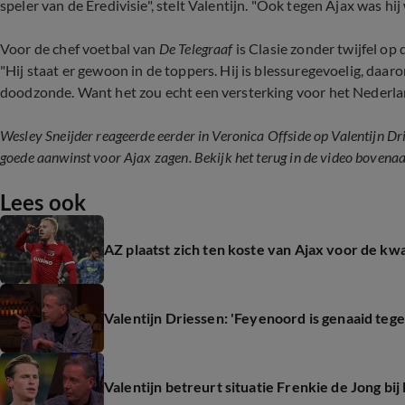
speler van de Eredivisie", stelt Valentijn. "Ook tegen Ajax was hij
Voor de chef voetbal van
De Telegraaf
is Clasie zonder twijfel op
"Hij staat er gewoon in de toppers. Hij is blessuregevoelig, daaro
doodzonde. Want het zou echt een versterking voor het Nederlands
Wesley Sneijder reageerde eerder in Veronica Offside op Valentijn Dri
goede aanwinst voor Ajax zagen. Bekijk het terug in de video bovena
Lees ook
AZ plaatst zich ten koste van Ajax voor de k
Valentijn Driessen: 'Feyenoord is genaaid teg
Valentijn betreurt situatie Frenkie de Jong bi