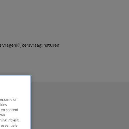
e vragen
Kijkersvraag insturen
 verzamelen
okies
 en content
van
ing intrekt,
 essentiële