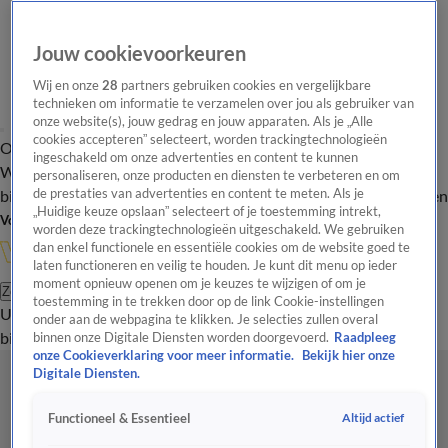
Jouw cookievoorkeuren
Wij en onze
28
partners gebruiken cookies en vergelijkbare
technieken om informatie te verzamelen over jou als gebruiker van
onze website(s), jouw gedrag en jouw apparaten. Als je „Alle
cookies accepteren” selecteert, worden trackingtechnologieën
Overzicht
In de
Onze programma's
Uitzendingen
Onze gezichten
ingeschakeld om onze advertenties en content te kunnen
Wandelgangen
Interviews
Uitzending
personaliseren, onze producten en diensten te verbeteren en om
bijwonen
de prestaties van advertenties en content te meten. Als je
Podcast
Shop
Veelgestelde vragen
Kijkersvraag insturen
„Huidige keuze opslaan” selecteert of je toestemming intrekt,
Volg Vandaag Inside
worden deze trackingtechnologieën uitgeschakeld. We gebruiken
dan enkel functionele en essentiële cookies om de website goed te
laten functioneren en veilig te houden. Je kunt dit menu op ieder
moment opnieuw openen om je keuzes te wijzigen of om je
Zoeken
toestemming in te trekken door op de link Cookie-instellingen
Uitzendingen
Vandaag Inside
De Oranjezomer
Shop
Uitzending
onder aan de webpagina te klikken. Je selecties zullen overal
bijwonen
binnen onze Digitale Diensten worden doorgevoerd.
Raadpleeg
onze Cookieverklaring voor meer informatie.
Bekijk hier onze
Digitale Diensten.
Altijd actief
Functioneel & Essentieel