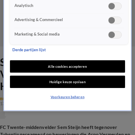
Analytisch
Advertising & Commercieel
Marketing & Social media
Derde partijen lijst
Sem Steijn reageert op Arno
Alle cookies accepteren
Vermeulen en Pierre van
Huidige keuze opslaan
Hooijdonk: 'Onzin!'
Voorkeuren beheren
BINNENLANDS VOETBAL
13 jan 2025, 13:30
FC Twente-middenvelder Sem Steijn heeft tegenover
Tubantia
gereageerd op beweringen die Arno Vermeulen en