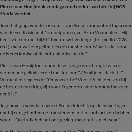
Pierre van Hooijdonk zondagavond deden aan tafel bij
NOS
Studio Voetbal.
Toen het ging over de toekomst van Steijn, momenteel topscorer
van de Eredivisie met 15 doelpunten, zei Arno Vermeulen: "Hij
heeft z'n contract bij FC Twente wel verlengd (tot medio 2028,
red.), maar wel een gelimiteerde transfersom. Maar is dat voor
de Nederlandse of de buitenlandse markt?"
Pierre van Hooijdonk noemde vervolgens de hoogte van de
vermeende gelimiteerde transfersom: "7,5 miljoen, dacht ik."
Vermeulen reageerde: "Ongeveer, hè? Voor 7,5 miljoen zou hij
de beste versterking zijn voor Feyenoord voor komend seizoen,
denk ik."
Tegenover
Tubantia
reageert Steijn duidelijk op de beweringen
dat hij een gelimiteerde transfersom in zijn contract zou hebben
staan: "
Onzin. Ik heb het ook gezien, maar het is niet waar."
Sem Steijn werd eerder gelinkt aan Ajax: "Die kunnen wel wat